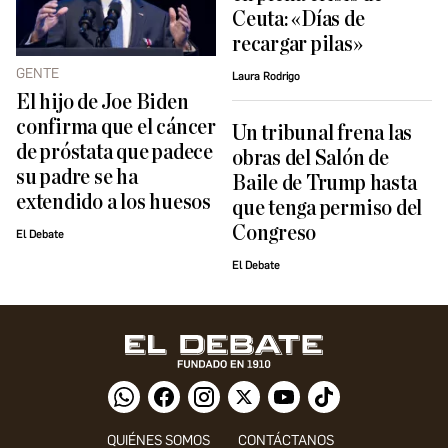
Ceuta: «Días de
recargar pilas»
GENTE
Laura Rodrigo
El hijo de Joe Biden
confirma que el cáncer
Un tribunal frena las
de próstata que padece
obras del Salón de
su padre se ha
Baile de Trump hasta
extendido a los huesos
que tenga permiso del
Congreso
El Debate
El Debate
QUIÉNES SOMOS
CONTÁCTANOS