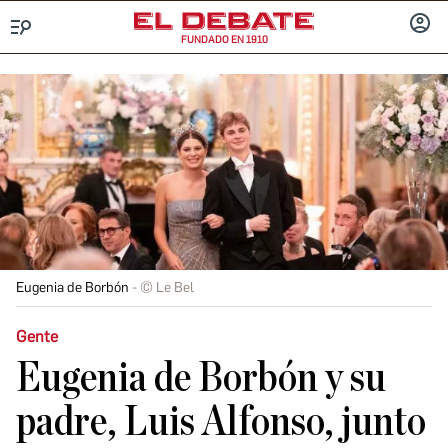
FUNDADO EN 1910
Menú
INICIA
SESIÓ
Eugenia de Borbón
© Le Bel
Gente
Eugenia de Borbón y su
padre, Luis Alfonso, junto