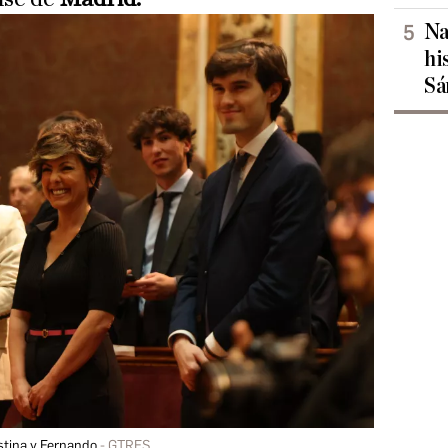
Na
hi
Sá
stina y Fernando
GTRES