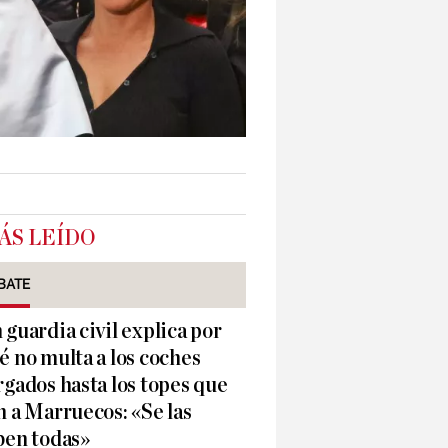
ÁS LEÍDO
BATE
 guardia civil explica por
é no multa a los coches
rgados hasta los topes que
n a Marruecos: «Se las
ben todas»