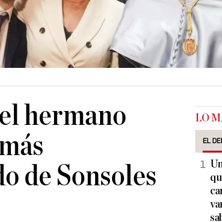
 el hermano
LO M
 más
EL DE
Un
o de Sonsoles
qu
ca
va
sa