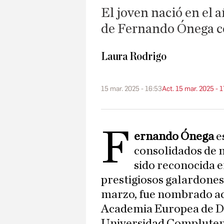
El joven nació en el 
de Fernando Ónega c
Laura Rodrigo
15 mar. 2025 - 16:53
Act. 15 mar. 2025 - 1
F
ernando Ónega
e
consolidados de n
sido reconocida 
prestigiosos galardones.
marzo, fue nombrado ac
Academia Europea de Do
Universidad Complute