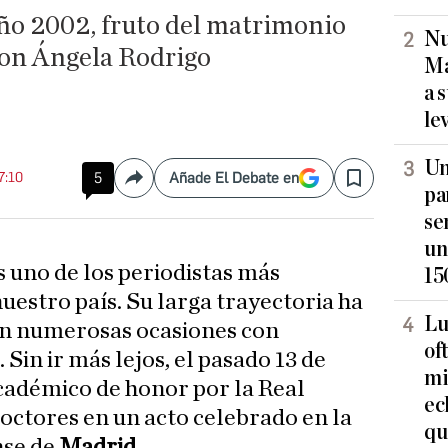
año 2002, fruto del matrimonio
Nu
on Ángela Rodrigo
Ma
a 
le
Un
7:10
5
Añade El Debate en
Compartir
Save
pa
se
un
s uno de los periodistas más
15
uestro país. Su larga trayectoria ha
Lu
en numerosas ocasiones con
of
 Sin ir más lejos, el pasado 13 de
mi
adémico de honor por la Real
ec
ctores en un acto celebrado en la
qu
nse de
Madrid.