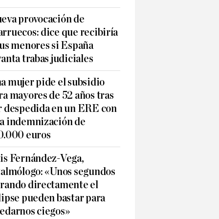
eva provocación de
rruecos: dice que recibiría
sus menores si España
vanta trabas judiciales
a mujer pide el subsidio
ra mayores de 52 años tras
r despedida en un ERE con
a indemnización de
0.000 euros
is Fernández-Vega,
talmólogo: «Unos segundos
rando directamente el
lipse pueden bastar para
edarnos ciegos»