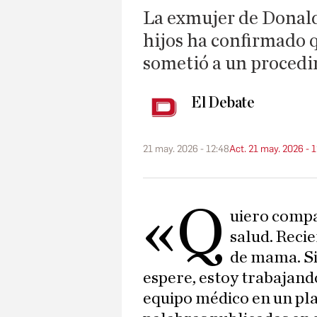
La exmujer de Donald
hijos ha confirmado 
sometió a un proced
El Debate
21 may. 2026 - 12:48
Act. 21 may. 2026 - 
«Q
uiero compa
salud. Reci
de mama. Si 
espere, estoy trabajand
equipo médico en un pla