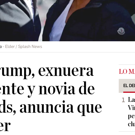
o
Elder / Splash News
rump, exnuera
LO M
ente y novia de
EL DE
La
s, anuncia que
Vi
pe
er
cl