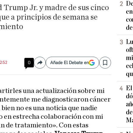
De
 Trump Jr. y madre de sus cinco
en
que a principios de semana se
co
imiento
de
Lu
of
mi
12:52
0
Añade El Debate en
Compartir
Save
ec
qu
El
rtirles una actualización sobre mi
dó
entemente me diagnosticaron cáncer
añ
bien no es una noticia que nadie
de
o en estrecha colaboración con mi
Ma
n de tratamiento». Con estas