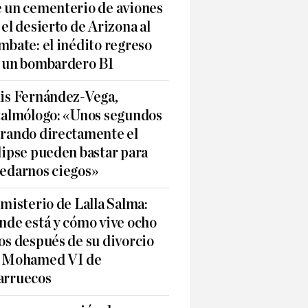
 un cementerio de aviones
 el desierto de Arizona al
mbate: el inédito regreso
 un bombardero B1
is Fernández-Vega,
talmólogo: «Unos segundos
rando directamente el
lipse pueden bastar para
edarnos ciegos»
 misterio de Lalla Salma:
nde está y cómo vive ocho
os después de su divorcio
 Mohamed VI de
rruecos