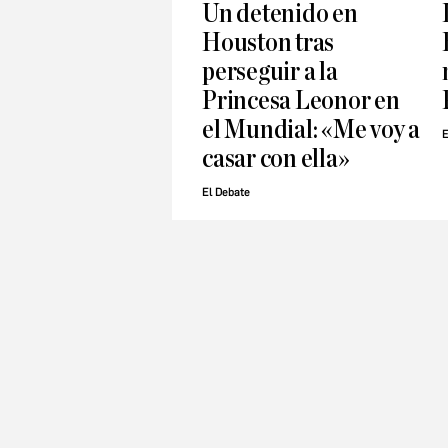
Un detenido en
Houston tras
perseguir a la
Princesa Leonor en
el Mundial: «Me voy a
E
casar con ella»
El Debate