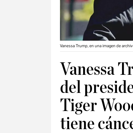
Vanessa Trump, en una imagen de archiv
Vanessa T
del presid
Tiger Wood
tiene cánc