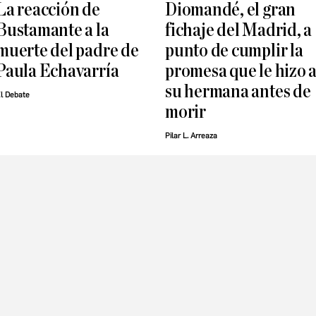
La reacción de
Diomandé, el gran
Bustamante a la
fichaje del Madrid, a
muerte del padre de
punto de cumplir la
Paula Echavarría
promesa que le hizo 
su hermana antes de
l Debate
morir
Pilar L. Arreaza