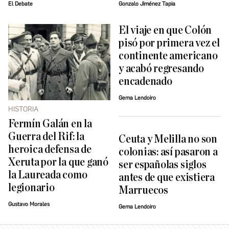
El Debate
Gonzalo Jiménez Tapia
El viaje en que Colón
pisó por primera vez el
continente americano
y acabó regresando
encadenado
Gema Lendoiro
HISTORIA
Fermín Galán en la
Guerra del Rif: la
Ceuta y Melilla no son
heroica defensa de
colonias: así pasaron a
Xeruta por la que ganó
ser españolas siglos
la Laureada como
antes de que existiera
legionario
Marruecos
Gustavo Morales
Gema Lendoiro