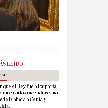
ÁS LEÍDO
BATE
r qué el Rey fue a Paiporta,
amuz o a los incendios y no
ede ir ahora a Ceuta y
lilla