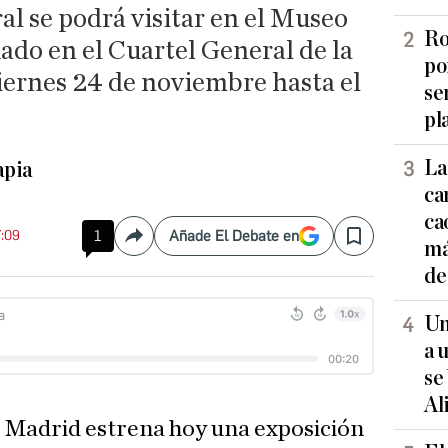
l se podrá visitar en el Museo
Ro
ado en el Cuartel General de la
po
iernes 24 de noviembre hasta el
se
pl
La
apia
ca
ca
7:09
1
Añade El Debate en
Compartir
Save
má
de
Un
a 
se
Al
 Madrid estrena hoy una exposición