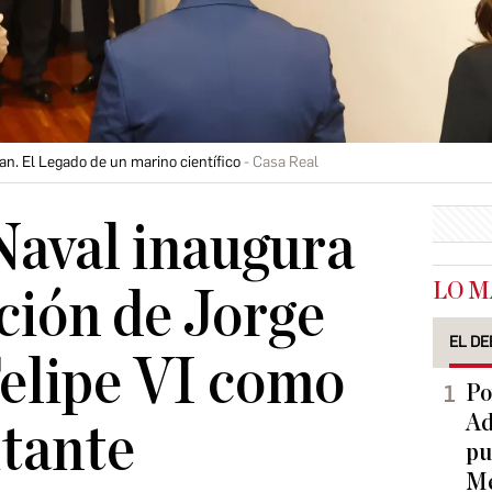
uan. El Legado de un marino científico
Casa Real
Naval inaugura
LO M
ción de Jorge
EL DE
elipe VI como
Po
Ad
itante
pu
Me