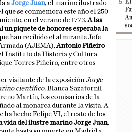
El
da a
Jorge Juan
, el marino ilustrado
Fa
del que se conmemora este año el 250
An
imiento, en el verano de 1773.
A las
so
l un piquete de honores esperaba la
que han recibido el almirante Jefe
a Armada (AJEMA),
Antonio Piñeiro
del Instituto de Historia y Cultura
ique Torres Piñeiro, entre otros
mer visitante de la exposición
Jorge
rino científico
. Blanca Sazatornil
eno Martín, los comisarios de la
ado al monarca durante la visita. A
e ha hecho Felipe VI, el resto de los
 vida del ilustre marino Jorge Juan
,
icante hasta su muerte en Madrid a