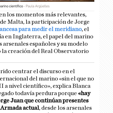
arino científico
Paula Argüelles
a en los momentos más relevantes,
 de Malta, la participación de Jorge
rancesa para medir el meridiano
, el
ía en Inglaterra, el papel del marino
os arsenales españoles y su modelo
o la creación del Real Observatorio
ido centrar el discurso en el
ternacional del marino «sin el que no
I a nivel científico», explica Blanca
legado todavía perdura porque
«hay
Jorge Juan que continúan presentes
la Armada actual
, desde los arsenales