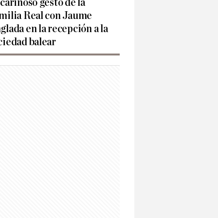
 cariñoso gesto de la
milia Real con Jaume
glada en la recepción a la
ciedad balear