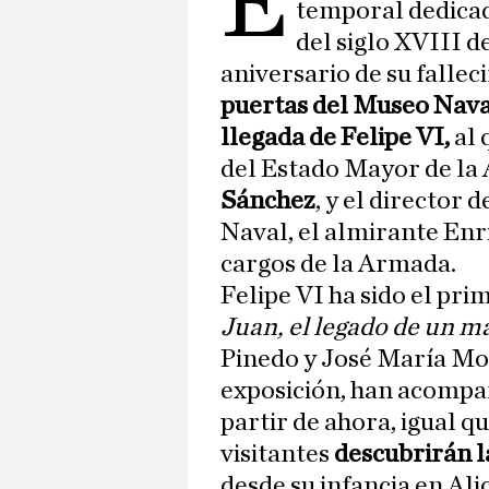
E
temporal dedica
del siglo XVIII 
aniversario de su fallec
puertas del Museo Nava
llegada de Felipe VI,
al 
del Estado Mayor de l
Sánchez
, y el director 
Naval, el almirante Enr
cargos de la Armada.
Felipe VI ha sido el pri
Juan, el legado de un ma
Pinedo y José María Mor
exposición, han acompañ
partir de ahora, igual qu
visitantes
descubrirán la
desde su infancia en Al