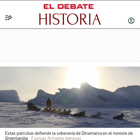
Menú
INICIA
SESIÓ
Estas patrullas defiende la soberanía de Dinamarca en el noreste de
Groenlandia
Fuerzas Armadas danesas