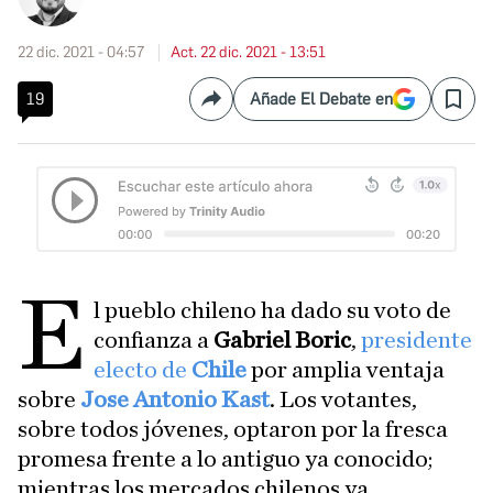
22 dic. 2021 - 04:57
Act. 22 dic. 2021 - 13:51
19
Añade El Debate en
Compartir
Save
E
l pueblo chileno ha dado su voto de
confianza a
Gabriel Boric
,
presidente
electo de
Chile
por amplia ventaja
sobre
Jose Antonio Kast
. Los votantes,
sobre todos jóvenes, optaron por la fresca
promesa frente a lo antiguo ya conocido;
mientras los mercados chilenos ya