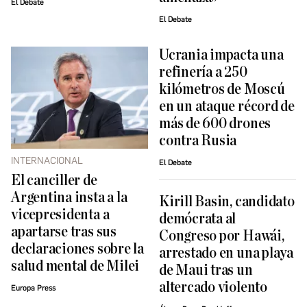
El Debate
El Debate
Ucrania impacta una
refinería a 250
kilómetros de Moscú
en un ataque récord de
más de 600 drones
contra Rusia
INTERNACIONAL
El Debate
El canciller de
Argentina insta a la
Kirill Basin, candidato
vicepresidenta a
demócrata al
apartarse tras sus
Congreso por Hawái,
declaraciones sobre la
arrestado en una playa
salud mental de Milei
de Maui tras un
altercado violento
Europa Press