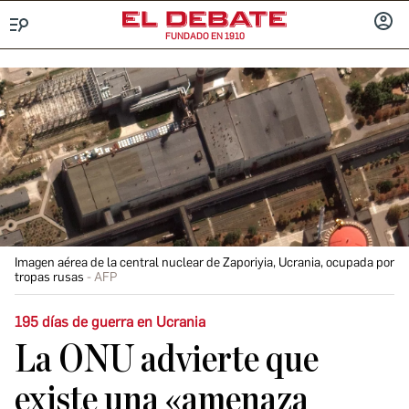
FUNDADO EN 1910
Menú
INICIA
SESIÓ
Imagen aérea de la central nuclear de Zaporiyia, Ucrania, ocupada por
tropas rusas
AFP
195 días de guerra en Ucrania
La ONU advierte que
existe una «amenaza