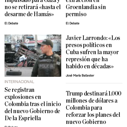
impulsado para Gaza y
extracción en
no se retirará «hasta el
Groenlandia sin
desarme de Hamás»
permiso
El Debate
El Debate
Javier Larrondo: «Los
presos políticos en
Cuba sufren la mayor
represión que ha
habido en décadas»
José María Ballester
INTERNACIONAL
Se registran
Trump destinará 1.000
explosiones en
millones de dólares a
Colombia tras el inicio
Colombia para
del nuevo Gobierno de
reforzar los planes del
De la Espriella
nuevo Gobierno