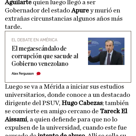
Aguilarte
quien luego llegó a ser
Gobernador del estado
Apure
y murió en
extrañas circunstancias algunos años más
tarde.
EL DEBATE EN AMÉRICA
El megaescándalo de
corrupción que sacude al
Gobierno venezolano
Alex Fergusson
Luego se va a Mérida a iniciar sus estudios
universitarios, donde conoce a un destacado
dirigente del PSUV,
Hugo Cabezas
; también
se convierte en amigo cercano de
Tareck El
Aissamí
, a quien defiende para que no lo
expulsen de la universidad, cuando este fue
acusado de
intento de abuso.
Allí se sella su