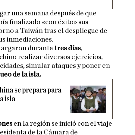
ugar una semana después de que
ía finalizado «con éxito» sus
torno a Taiwán tras el despliegue de
us inmediaciones.
 alargaron durante
tres días
,
chino realizar diversos ejercicios,
cidades, simular ataques y poner en
eo de la isla.
hina se prepara para
a isla
ones
en la región se inició con el viaje
presidenta de la Cámara de