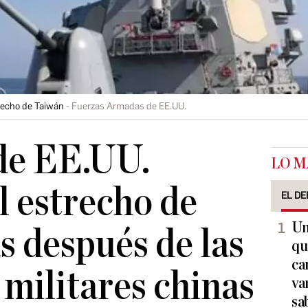
recho de Taiwán
Fuerzas Armadas de EE.UU.
de EE.UU.
LO M
l estrecho de
EL DE
Un
s después de las
qu
ca
militares chinas
va
sa