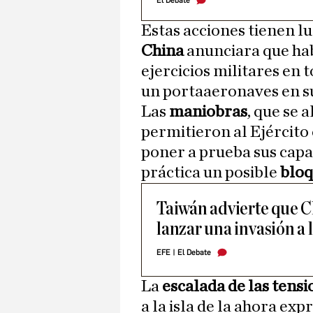
El Debate
Estas acciones tienen l
China
anunciara que hab
ejercicios militares en 
un portaaeronaves en s
Las
maniobras
, que se
permitieron al Ejército 
poner a prueba sus capa
práctica un posible
bloqu
Taiwán advierte que C
lanzar una invasión a l
EFE
|
El Debate
La
escalada de las tensi
a la isla de la ahora ex