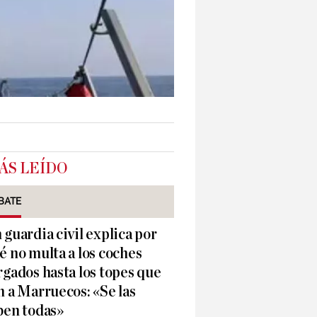
ÁS LEÍDO
BATE
 guardia civil explica por
é no multa a los coches
rgados hasta los topes que
n a Marruecos: «Se las
ben todas»