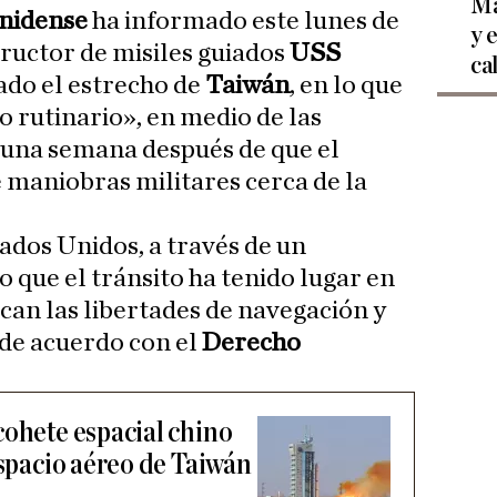
Ma
unidense
ha informado este lunes de
y 
ructor de misiles guiados
USS
ca
ado el estrecho de
Taiwán
, en lo que
to rutinario», en medio de las
y una semana después de que el
e maniobras militares cerca de la
ados Unidos, a través de un
 que el tránsito ha tenido lugar en
ican las libertades de navegación y
 de acuerdo con el
Derecho
cohete espacial chino
espacio aéreo de Taiwán