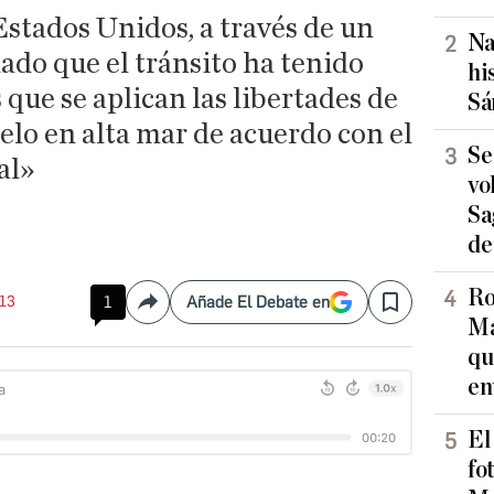
stados Unidos, a través de un
Na
ado que el tránsito ha tenido
hi
 que se aplican las libertades de
Sá
lo en alta mar de acuerdo con el
Se
al»
vo
Sa
de
Ro
:13
1
Añade El Debate en
Compartir
Save
Ma
qu
en
El
fo