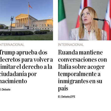
INTERNACIONAL
INTERNACIONAL
Trump aprueba dos
Ruanda mantiene
decretos para volver a
conversaciones con
limitar el derecho a la
Italia sobre acoger
ciudadanía por
temporalmente a
nacimiento
inmigrantes en su
país
l Debate
El Debate,EFE