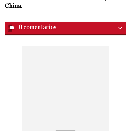
China
.
0
comentarios