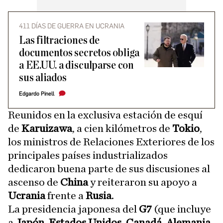
411 DÍAS DE GUERRA EN UCRANIA
Las filtraciones de
documentos secretos obliga
a EE.UU. a disculparse con
sus aliados
Edgardo Pinell
Reunidos en la exclusiva estación de esquí
de
Karuizawa
, a cien kilómetros de
Tokio
,
los ministros de Relaciones Exteriores de los
principales países industrializados
dedicaron buena parte de sus discusiones al
ascenso de
China
y reiteraron su apoyo a
Ucrania
frente a
Rusia
.
La presidencia japonesa del
G7
(que incluye
a
Japón
,
Estados Unidos, Canadá, Alemania,