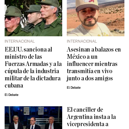
INTERNACIONAL
INTERNACIONAL
EE.UU. sanciona al
Asesinan a balazos en
ministro de las
México a un
Fuerzas Armadas y a la
influencer mientras
cúpula de la industria
transmitía en vivo
militar de la dictadura
junto a dos amigos
cubana
El Debate
El Debate
El canciller de
Argentina insta a la
vicepresidenta a