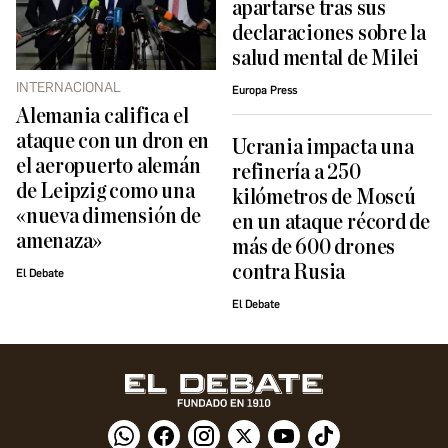
apartarse tras sus
declaraciones sobre la
salud mental de Milei
INTERNACIONAL
Europa Press
Alemania califica el
ataque con un dron en
Ucrania impacta una
el aeropuerto alemán
refinería a 250
de Leipzig como una
kilómetros de Moscú
«nueva dimensión de
en un ataque récord de
amenaza»
más de 600 drones
contra Rusia
El Debate
El Debate