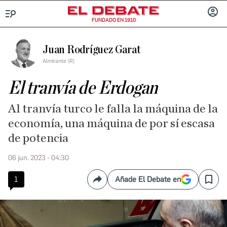
FUNDADO EN 1910
Menú
INICIA
SESIÓ
Juan Rodríguez Garat
Almirante (R)
El tranvía de Erdogan
Al tranvía turco le falla la máquina de la
economía, una máquina de por sí escasa
de potencia
06 jun. 2023 - 04:30
1
Añade El Debate en
Compartir
Save