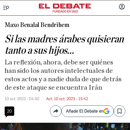
FUNDADO EN 1910
Menú
INICIA
SESIÓ
Maxo Benalal Bendrihem
Si las madres árabes quisieran
tanto a sus hijos...
La reflexión, ahora, debe ser quiénes
han sido los autores intelectuales de
estos actos y a nadie duda de que detrás
de este ataque se encuentra Irán
10 oct. 2023 - 04:30
Act. 10 oct. 2023 - 15:42
20
Añade El Debate en
Compartir
Save