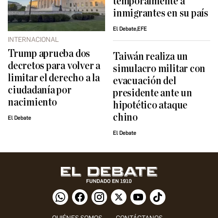
temporalmente a
inmigrantes en su país
El Debate,EFE
INTERNACIONAL
Trump aprueba dos
Taiwán realiza un
decretos para volver a
simulacro militar con
limitar el derecho a la
evacuación del
ciudadanía por
presidente ante un
nacimiento
hipotético ataque
chino
El Debate
El Debate