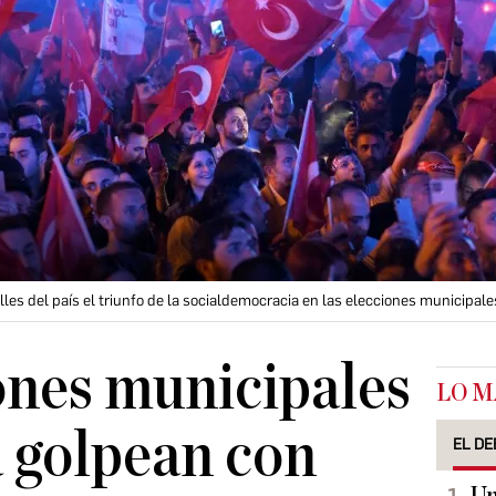
les del país el triunfo de la socialdemocracia en las elecciones municipale
ones municipales
LO M
 golpean con
EL DE