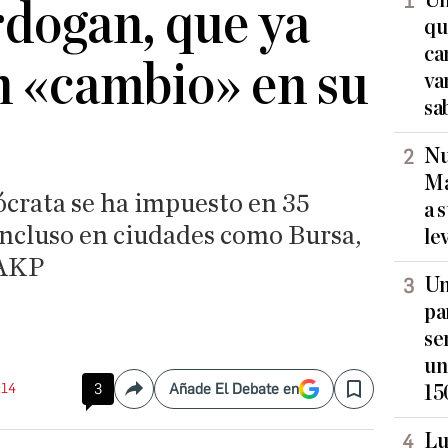
Un
rdogan, que ya
qu
ca
n «cambio» en su
va
sa
Nu
Ma
ócrata se ha impuesto en 35
a 
incluso en ciudades como Bursa,
le
 AKP
Un
pa
se
un
:14
3
Añade El Debate en
15
Compartir
Save
Lu