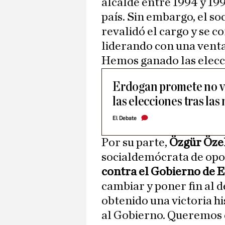
alcalde entre 1994 y 199
país. Sin embargo, el s
revalidó el cargo y se 
liderando con una ventaj
Hemos ganado las elecc
Erdogan promete no vo
las elecciones tras la
El Debate
Por su parte,
Özgür Öze
socialdemócrata de opos
contra el Gobierno de 
cambiar y poner fin al d
obtenido una victoria h
al Gobierno. Queremos 