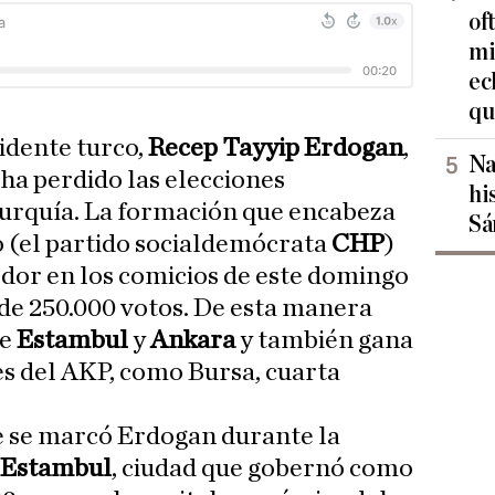
of
mi
ec
qu
sidente turco,
Recep Tayyip Erdogan
,
Na
, ha perdido las elecciones
hi
urquía. La formación que encabeza
Sá
o (el partido socialdemócrata
CHP
)
dor en los comicios de este domingo
de 250.000 votos. De esta manera
de
Estambul
y
Ankara
y también gana
es del AKP, como Bursa, cuarta
e se marcó Erdogan durante la
 Estambul
, ciudad que gobernó como