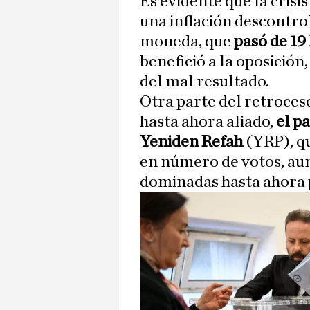
Es evidente que la crisi
una inflación descontrol
moneda, que
pasó de 19 
benefició a la oposición
del mal resultado.
Otra parte del retroceso
hasta ahora aliado,
el p
Yeniden Refah
(YRP), qu
en número de votos, aun
dominadas hasta ahora p