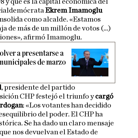
8 y que es la capital económica del
ocialdemócrata
Ekrem Imamoglu
consolida como alcalde. «Estamos
a de más de un millón de votos (...)
iones», afirmó Imamoglu.
lver a presentarse a
s municipales de marzo
l
, presidente del partido
ición CHP festejó el triunfo y
cargó
Erdogan
: «Los votantes han decidido
esequilibrio del poder. El CHP ha
istórica. Se ha dado un claro mensaje
que nos devuelvan el Estado de