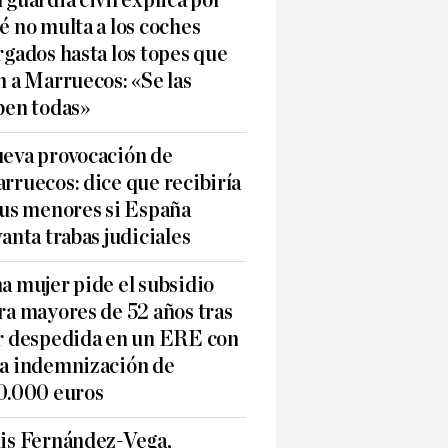
 guardia civil explica por
é no multa a los coches
rgados hasta los topes que
n a Marruecos: «Se las
ben todas»
eva provocación de
rruecos: dice que recibiría
sus menores si España
vanta trabas judiciales
a mujer pide el subsidio
ra mayores de 52 años tras
r despedida en un ERE con
a indemnización de
0.000 euros
is Fernández-Vega,