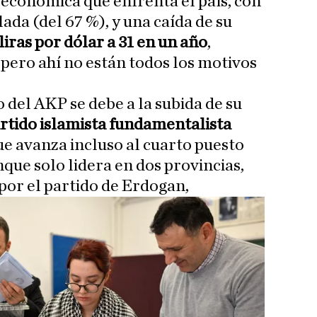
s económica que enfrenta el país, con
ada (del 67 %), y una caída de su
liras por dólar a 31 en un año
,
, pero ahí no están todos los motivos
 del AKP se debe a la subida de su
artido islamista fundamentalista
e avanza incluso al cuarto puesto
que solo lidera en dos provincias,
or el partido de Erdogan,