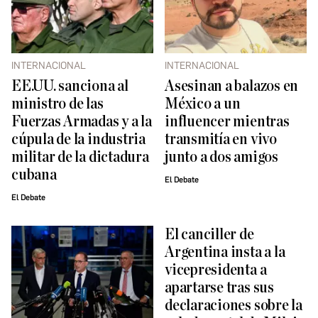
INTERNACIONAL
INTERNACIONAL
EE.UU. sanciona al
Asesinan a balazos en
ministro de las
México a un
Fuerzas Armadas y a la
influencer mientras
cúpula de la industria
transmitía en vivo
militar de la dictadura
junto a dos amigos
cubana
El Debate
El Debate
El canciller de
Argentina insta a la
vicepresidenta a
apartarse tras sus
declaraciones sobre la