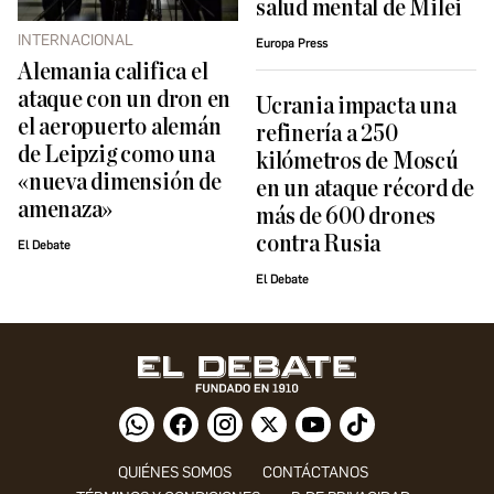
salud mental de Milei
INTERNACIONAL
Europa Press
Alemania califica el
ataque con un dron en
Ucrania impacta una
el aeropuerto alemán
refinería a 250
de Leipzig como una
kilómetros de Moscú
«nueva dimensión de
en un ataque récord de
amenaza»
más de 600 drones
contra Rusia
El Debate
El Debate
QUIÉNES SOMOS
CONTÁCTANOS