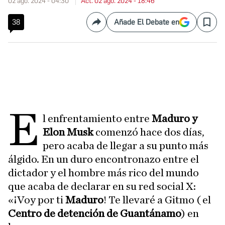
02 ago. 2024 - 04:30
Act. 02 ago. 2024 - 18:46
38
Añade El Debate en
Compartir
Save
E
l enfrentamiento entre
Maduro y
Elon Musk
comenzó hace dos días,
pero acaba de llegar a su punto más
álgido. En un duro encontronazo entre el
dictador y el hombre más rico del mundo
que acaba de declarar en su red social X:
«¡Voy por ti
Maduro
! Te llevaré a Gitmo ( el
Centro de detención de Guantánamo
) en