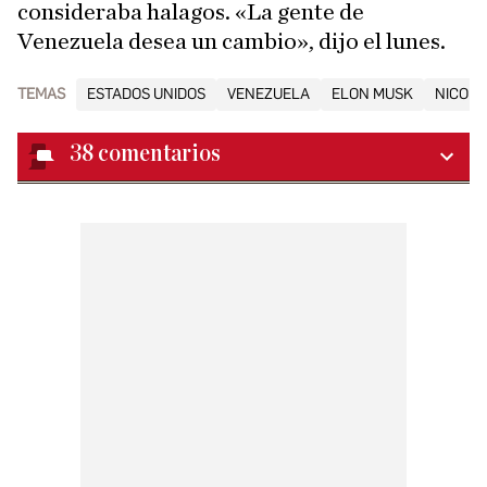
consideraba halagos. «La gente de
Venezuela desea un cambio», dijo el lunes.
TEMAS
ESTADOS UNIDOS
VENEZUELA
ELON MUSK
NICOL
38
comentarios