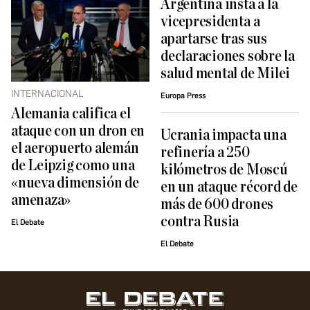
Argentina insta a la
vicepresidenta a
apartarse tras sus
declaraciones sobre la
salud mental de Milei
INTERNACIONAL
Europa Press
Alemania califica el
ataque con un dron en
Ucrania impacta una
el aeropuerto alemán
refinería a 250
de Leipzig como una
kilómetros de Moscú
«nueva dimensión de
en un ataque récord de
amenaza»
más de 600 drones
contra Rusia
El Debate
El Debate