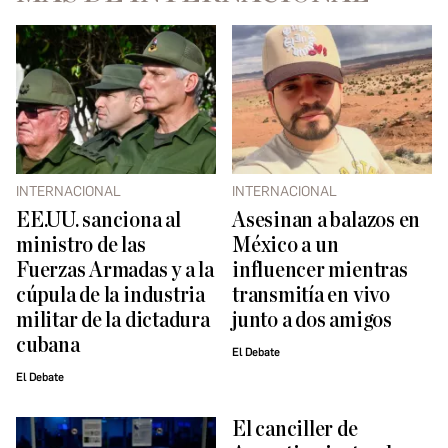
INTERNACIONAL
INTERNACIONAL
EE.UU. sanciona al
Asesinan a balazos en
ministro de las
México a un
Fuerzas Armadas y a la
influencer mientras
cúpula de la industria
transmitía en vivo
militar de la dictadura
junto a dos amigos
cubana
El Debate
El Debate
El canciller de