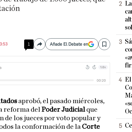
La
tación
ca
al
so
Sá
13:53
1
Añade El Debate en
Compartir
Save
co
«a
fi
El
Co
Ma
tados
aprobó, el pasado miércoles,
«s
a reforma del
Poder Judicial
que
Oc
ón de los jueces por voto popular y
Ce
odos la conformación de la
Corte