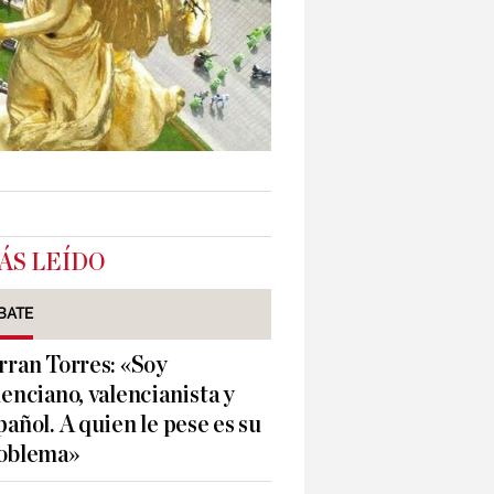
ÁS LEÍDO
BATE
rran Torres: «Soy
lenciano, valencianista y
pañol. A quien le pese es su
oblema»