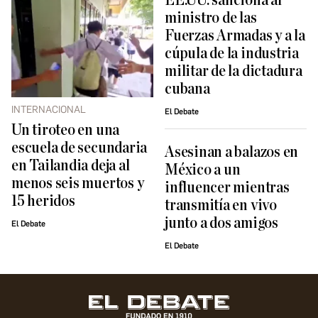
EE.UU. sanciona al
ministro de las
Fuerzas Armadas y a la
cúpula de la industria
militar de la dictadura
cubana
INTERNACIONAL
El Debate
Un tiroteo en una
escuela de secundaria
Asesinan a balazos en
en Tailandia deja al
México a un
menos seis muertos y
influencer mientras
15 heridos
transmitía en vivo
junto a dos amigos
El Debate
El Debate