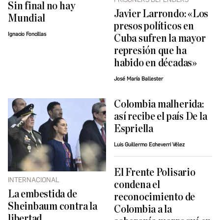
Sin final no hay
Javier Larrondo: «Los
Mundial
presos políticos en
Ignacio Foncillas
Cuba sufren la mayor
represión que ha
habido en décadas»
José María Ballester
Colombia malherida:
así recibe el país De la
Espriella
Luis Guillermo Echeverri Vélez
El Frente Polisario
INTERNACIONAL
condena el
La embestida de
reconocimiento de
Sheinbaum contra la
Colombia a la
libertad