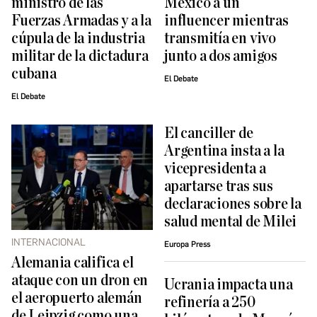
ministro de las
México a un
Fuerzas Armadas y a la
influencer mientras
cúpula de la industria
transmitía en vivo
militar de la dictadura
junto a dos amigos
cubana
El Debate
El Debate
El canciller de
Argentina insta a la
vicepresidenta a
apartarse tras sus
declaraciones sobre la
salud mental de Milei
INTERNACIONAL
Europa Press
Alemania califica el
ataque con un dron en
Ucrania impacta una
el aeropuerto alemán
refinería a 250
de Leipzig como una