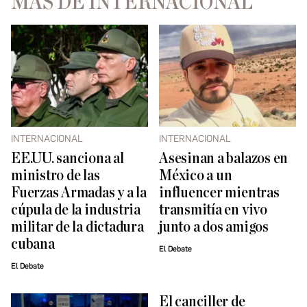
MÁS DE INTERNACIONAL
INTERNACIONAL
INTERNACIONAL
EE.UU. sanciona al
Asesinan a balazos en
ministro de las
México a un
Fuerzas Armadas y a la
influencer mientras
cúpula de la industria
transmitía en vivo
militar de la dictadura
junto a dos amigos
cubana
El Debate
El Debate
El canciller de