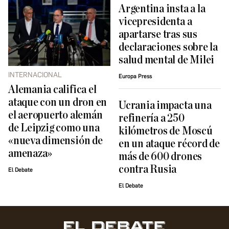
Argentina insta a la
vicepresidenta a
apartarse tras sus
declaraciones sobre la
salud mental de Milei
INTERNACIONAL
Europa Press
Alemania califica el
ataque con un dron en
Ucrania impacta una
el aeropuerto alemán
refinería a 250
de Leipzig como una
kilómetros de Moscú
«nueva dimensión de
en un ataque récord de
amenaza»
más de 600 drones
contra Rusia
El Debate
El Debate