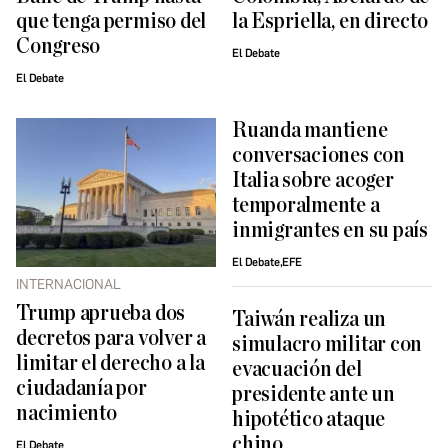
que tenga permiso del
la Espriella, en directo
Congreso
El Debate
El Debate
Ruanda mantiene
conversaciones con
Italia sobre acoger
temporalmente a
inmigrantes en su país
El Debate,EFE
INTERNACIONAL
Trump aprueba dos
Taiwán realiza un
decretos para volver a
simulacro militar con
limitar el derecho a la
evacuación del
ciudadanía por
presidente ante un
nacimiento
hipotético ataque
chino
El Debate