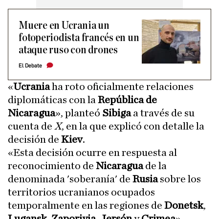
Muere en Ucrania un
fotoperiodista francés en un
ataque ruso con drones
El Debate
«
Ucrania
ha roto oficialmente relaciones
diplomáticas con la
República de
Nicaragua
», planteó
Sibiga
a través de su
cuenta de
X
, en la que explicó con detalle la
decisión de
Kiev
.
«Esta decisión ocurre en respuesta al
reconocimiento de
Nicaragua
de la
denominada 'soberanía' de
Rusia
sobre los
territorios ucranianos ocupados
temporalmente en las regiones de
Donetsk
,
Lugansk
,
Zaporiyia
,
Jersón
y
Crimea
»,