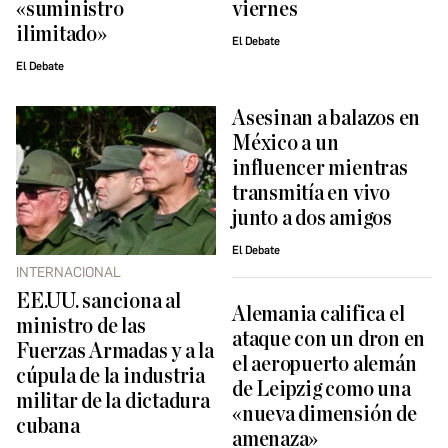
«suministro
viernes
ilimitado»
El Debate
El Debate
Asesinan a balazos en
México a un
influencer mientras
transmitía en vivo
junto a dos amigos
El Debate
INTERNACIONAL
EE.UU. sanciona al
Alemania califica el
ministro de las
ataque con un dron en
Fuerzas Armadas y a la
el aeropuerto alemán
cúpula de la industria
de Leipzig como una
militar de la dictadura
«nueva dimensión de
cubana
amenaza»