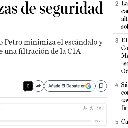
rzas de seguridad
La
ca
al
so
El
o Petro minimiza el escándalo y
Co
e una filtración de la CIA
Ma
«s
Oc
Sá
0
Añade El Debate en
Compartir
Save
co
«a
fi
Ca