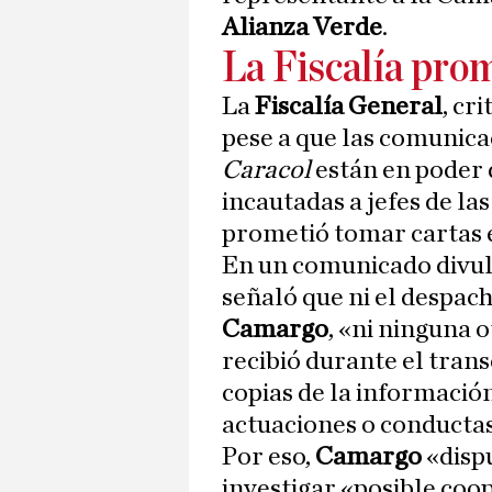
Alianza Verde
.
La Fiscalía prom
La
Fiscalía General
, cr
pese a que las comunica
Caracol
están en poder 
incautadas a jefes de las
prometió tomar cartas e
En un comunicado divulg
señaló que ni el despach
Camargo
, «ni ninguna o
recibió durante el trans
copias de la informació
actuaciones o conductas
Por eso,
Camargo
«disp
investigar «posible coop