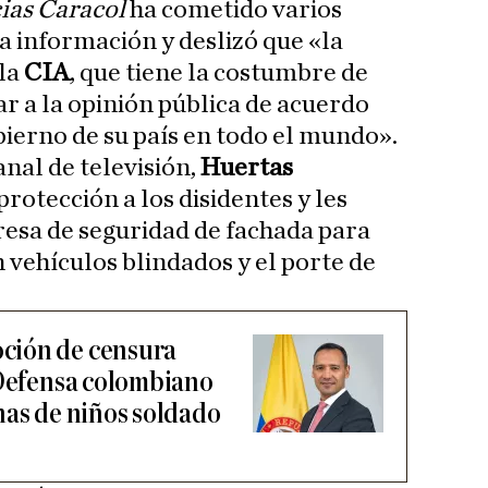
ias Caracol
ha cometido varios
a información y deslizó que «la
 la
CIA
, que tiene la costumbre de
ar a la opinión pública de acuerdo
bierno de su país en todo el mundo».
nal de televisión,
Huertas
rotección a los disidentes y les
esa de seguridad de fachada para
n vehículos blindados y el porte de
ción de censura
 Defensa colombiano
nas de niños soldado