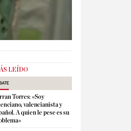
ÁS LEÍDO
BATE
rran Torres: «Soy
lenciano, valencianista y
pañol. A quien le pese es su
oblema»