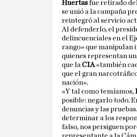
Huertas
fue retirado del
se unió a la campaña pr
reintegró al servicio act
Al defenderlo, el presid
delincuenciales en el Ejé
rango» que manipulan i
quienes representan un 
que la
CIA
«también cae
que el gran narcotráfico
nación».
«Y tal como temíamos,
posible: negarlo todo. E
denuncias y las pruebas.
determinar a los respons
falso, nos persiguen por
representante a la Cá