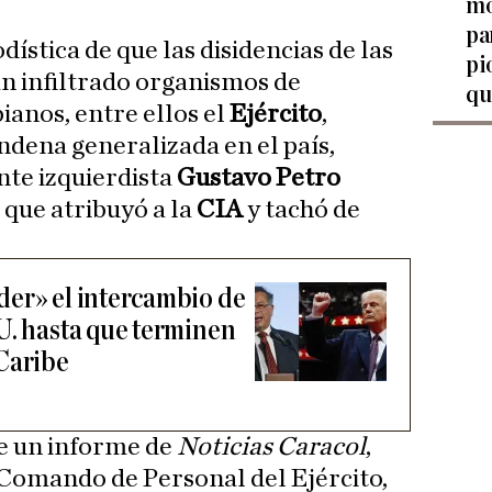
mo
pa
dística de que las disidencias de las
pi
n infiltrado organismos de
qu
anos, entre ellos el
Ejército
,
ndena generalizada en el país,
nte izquierdista
Gustavo Petro
 que atribuyó a la
CIA
y tachó de
er» el intercambio de
U. hasta que terminen
Caribe
e un informe de
Noticias Caracol
,
l Comando de Personal del Ejército,