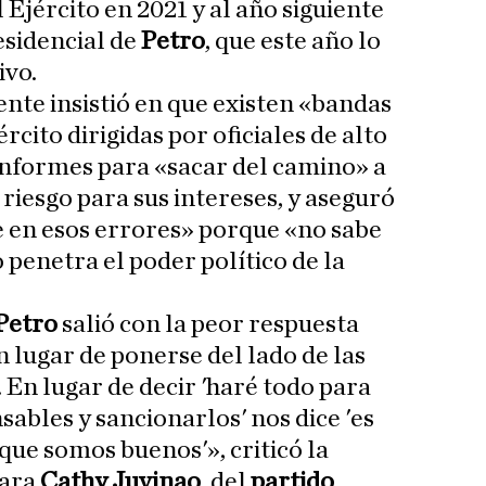
 Ejército en 2021 y al año siguiente
esidencial de
Petro
, que este año lo
ivo.
ente insistió en que existen «bandas
rcito dirigidas por oficiales de alto
nformes para «sacar del camino» a
riesgo para sus intereses, y aseguró
 en esos errores» porque «no sabe
 penetra el poder político de la
Petro
salió con la peor respuesta
n lugar de ponerse del lado de las
 En lugar de decir 'haré todo para
ables y sancionarlos' nos dice 'es
que somos buenos'», criticó la
mara
Cathy Juvinao
, del
partido