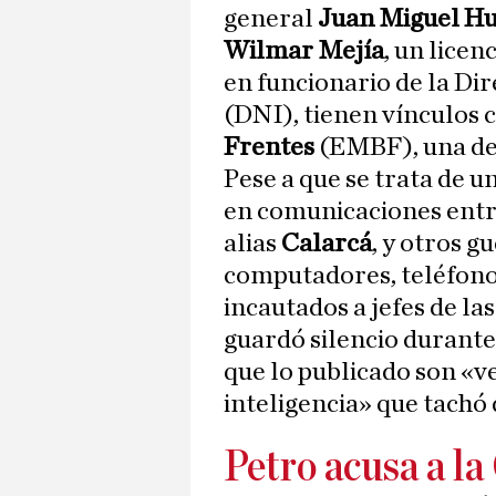
general
Juan Miguel Hu
Wilmar Mejía
, un licen
en funcionario de la Di
(DNI), tienen vínculos 
Frentes
(EMBF), una de 
Pese a que se trata de u
en comunicaciones entr
alias
Calarcá
, y otros g
computadores, teléfon
incautados a jefes de las
guardó silencio durante 
que lo publicado son «v
inteligencia» que tachó 
Petro acusa a la