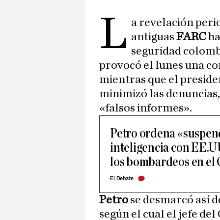
L
a revelación perio
antiguas
FARC
ha
seguridad colombi
provocó el lunes una co
mientras que el preside
minimizó las denuncias,
«falsos informes».
Petro ordena «suspend
inteligencia con EE.U
los bombardeos en el 
El Debate
Petro
se desmarcó así d
según el cual el jefe de