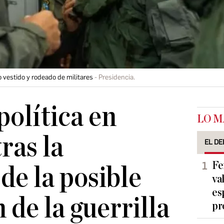
 vestido y rodeado de militares
Presidencia.
olítica en
LO M
ras la
EL DE
Fe
de la posible
va
es
n de la guerrilla
pr