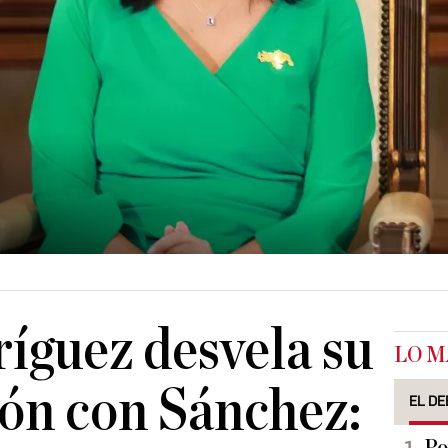
íguez desvela su
LO M
ón con Sánchez:
EL DE