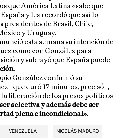
os que América Latina «sabe que
España y les recordó que así lo
s presidentes de Brasil, Chile,
México y Uruguay.
 anunció esta semana su intención de
guez como con González para
ansición y subrayó que España puede
ación
.
ropio González confirmó su
z –que duró 17 minutos, precisó–,
la liberación de los presos políticos
ser selectiva y además debe ser
bertad plena e incondicional»
.
VENEZUELA
NICOLÁS MADURO