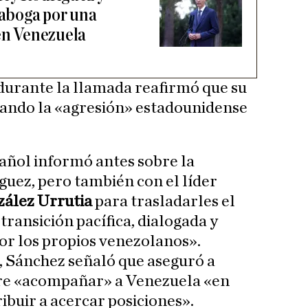
aboga por una
 en Venezuela
durante la llamada reafirmó que su
tando la «agresión» estadounidense
pañol informó antes sobre la
uez, pero también con el líder
ález Urrutia
para trasladarles el
ransición pacífica, dialogada y
or los propios venezolanos».
X, Sánchez señaló que aseguró a
re «acompañar» a Venezuela «en
ibuir a acercar posiciones».