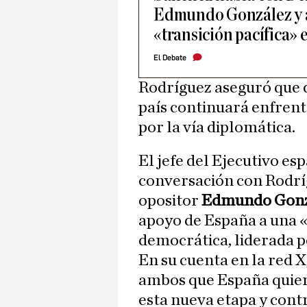
Edmundo González y 
«transición pacífica»
El Debate
Rodríguez aseguró que 
país continuará enfren
por la vía diplomática.
El jefe del Ejecutivo es
conversación con Rodríg
opositor
Edmundo Gonz
apoyo de España a una «t
democrática, liderada p
En su cuenta en la red 
ambos que España quie
esta nueva etapa y contr