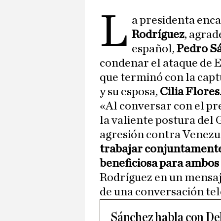
L
a presidenta enc
Rodríguez
, agrad
español,
Pedro S
condenar el ataque de E
que terminó con la cap
y su esposa,
Cilia Flores
«Al conversar con el pr
la valiente postura de
agresión contra Venezu
trabajar conjuntamente
beneficiosa para ambos
Rodríguez en un mensaje
de una conversación tel
Sánchez habla con De