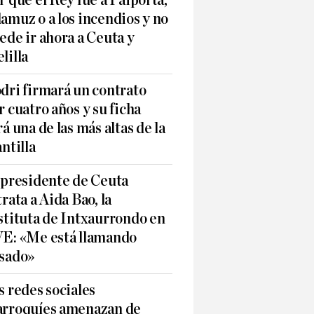
r qué el Rey fue a Paiporta,
amuz o a los incendios y no
ede ir ahora a Ceuta y
lilla
dri firmará un contrato
r cuatro años y su ficha
rá una de las más altas de la
antilla
 presidente de Ceuta
trata a Aida Bao, la
stituta de Intxaurrondo en
E: «Me está llamando
sado»
s redes sociales
rroquíes amenazan de