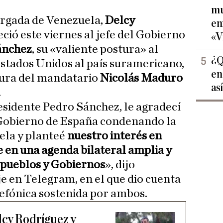
mu
argada de Venezuela,
Delcy
en
eció este viernes al jefe del Gobierno
«V
ánchez
, su «valiente postura» al
¿Q
stados Unidos al país suramericano,
en
tura del mandatario
Nicolás Maduro
as
.
esidente Pedro Sánchez, le agradecí
l Gobierno de España condenando la
ela y planteé
nuestro interés en
 en una agenda bilateral amplia y
 pueblos y Gobiernos
», dijo
 en Telegram, en el que dio cuenta
efónica sostenida por ambos.
lcy Rodríguez y