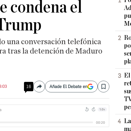
Po
e condena el
Ad
pu
 Trump
Me
Ro
 una conversación telefónica
po
era tras la detención de Maduro
se
pl
El
re
23:03
16
Añade El Debate en
Compartir
Save
su
TV
pe
La
ma