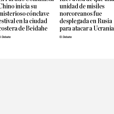
Chino inicia su
unidad de misiles
misterioso cónclave
norcoreanos fue
estival en la ciudad
desplegada en Rusia
costera de Beidahe
para atacar a Ucrani
l Debate
El Debate