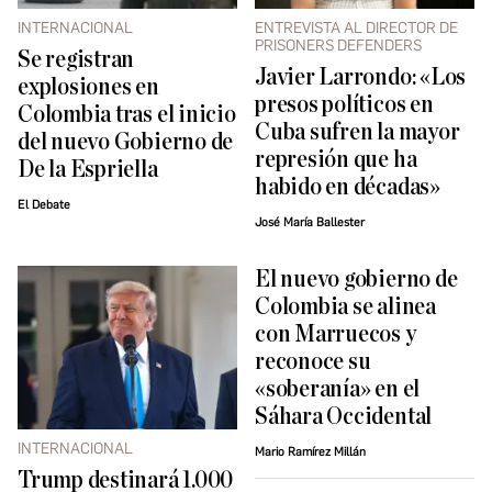
INTERNACIONAL
ENTREVISTA AL DIRECTOR DE
PRISONERS DEFENDERS
Se registran
Javier Larrondo: «Los
explosiones en
presos políticos en
Colombia tras el inicio
Cuba sufren la mayor
del nuevo Gobierno de
represión que ha
De la Espriella
habido en décadas»
El Debate
José María Ballester
El nuevo gobierno de
Colombia se alinea
con Marruecos y
reconoce su
«soberanía» en el
Sáhara Occidental
INTERNACIONAL
Mario Ramírez Millán
Trump destinará 1.000