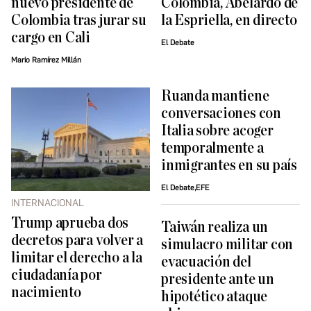
nuevo presidente de
Colombia, Abelardo de
Colombia tras jurar su
la Espriella, en directo
cargo en Cali
El Debate
Mario Ramírez Millán
Ruanda mantiene
conversaciones con
Italia sobre acoger
temporalmente a
inmigrantes en su país
El Debate,EFE
INTERNACIONAL
Trump aprueba dos
Taiwán realiza un
decretos para volver a
simulacro militar con
limitar el derecho a la
evacuación del
ciudadanía por
presidente ante un
nacimiento
hipotético ataque