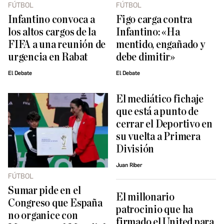
FÚTBOL
FÚTBOL
Infantino convoca a
Figo carga contra
los altos cargos de la
Infantino: «Ha
FIFA a una reunión de
mentido, engañado y
urgencia en Rabat
debe dimitir»
El Debate
El Debate
El mediático fichaje
que está a punto de
cerrar el Deportivo en
su vuelta a Primera
División
Juan Riber
FÚTBOL
Sumar pide en el
El millonario
Congreso que España
patrocinio que ha
no organice con
firmado el United para