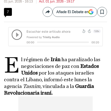
01 jun. 2026 - 16:13
Act. 01 jun. 2026 - 19:17
7
Añade El Debate en
Compartir
Save
E
l régimen de
Irán
ha paralizado las
negociaciones de paz con
Estados
Unidos
por los ataques israelíes
contra el Líbano, informó este lunes la
agencia
Tasnim,
vinculada a la
Guardia
Revolucionaria iraní.