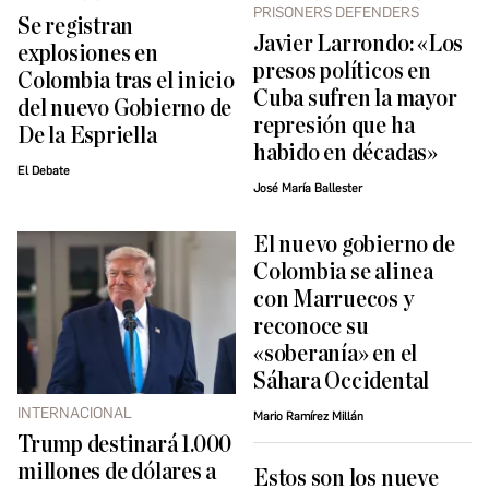
PRISONERS DEFENDERS
Se registran
Javier Larrondo: «Los
explosiones en
presos políticos en
Colombia tras el inicio
Cuba sufren la mayor
del nuevo Gobierno de
represión que ha
De la Espriella
habido en décadas»
El Debate
José María Ballester
El nuevo gobierno de
Colombia se alinea
con Marruecos y
reconoce su
«soberanía» en el
Sáhara Occidental
INTERNACIONAL
Mario Ramírez Millán
Trump destinará 1.000
millones de dólares a
Estos son los nueve