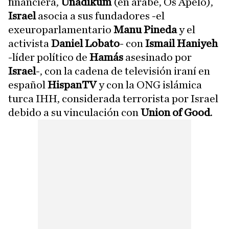
financiera,
Unadikum
(en árabe, Os Apelo),
Israel
asocia a sus fundadores -el
exeuroparlamentario
Manu Pineda
y el
activista
Daniel Lobato
- con
Ismail Haniyeh
-líder político de
Hamás
asesinado por
Israel
-, con la cadena de televisión iraní en
español
HispanTV
y con la ONG islámica
turca IHH, considerada terrorista por Israel
debido a su vinculación con
Union of Good
.