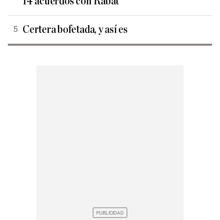
14 acuerdos con Rabat
Certera bofetada, y así es