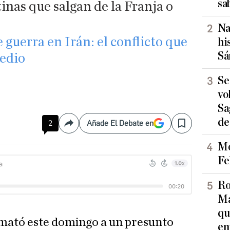
sa
nas que salgan de la Franja o
Na
guerra en Irán: el conflicto que
hi
Sá
edio
Se
vo
Sa
de
2
Añade El Debate en
Compartir
Save
Mo
Fe
Ro
Ma
qu
 mató este domingo a un presunto
en