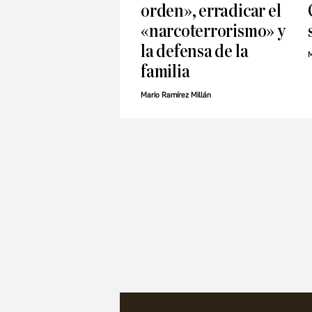
orden», erradicar el
«narcoterrorismo» y
la defensa de la
M
familia
Mario Ramírez Millán