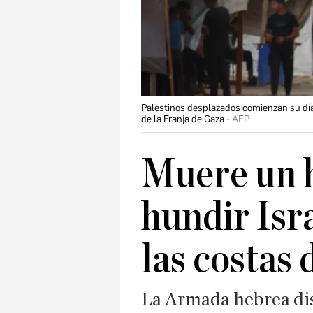
Palestinos desplazados comienzan su día
de la Franja de Gaza
AFP
Muere un 
hundir Isr
las costas
La Armada hebrea dis