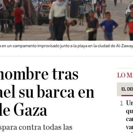
 en un campamento improvisado junto a la playa en la ciudad de Al-Zawayda
hombre tras
LO M
ael su barca en
EL DE
Un
 de Gaza
qu
ca
para contra todas las
va