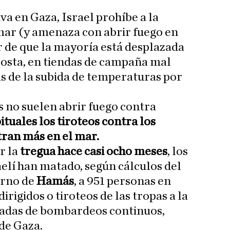
va en Gaza, Israel prohíbe a la
mar (y amenaza con abrir fuego en
ar de que la mayoría está desplazada
costa, en tiendas de campaña mal
as de la subida de temperaturas por
as no suelen abrir fuego contra
tuales los tiroteos contra los
tran más en el mar.
r la
tregua hace casi ocho meses
, los
aelí han matado, según cálculos del
erno de
Hamás
, a 951 personas en
irigidos o tiroteos de las tropas a la
adas de bombardeos continuos,
de Gaza.