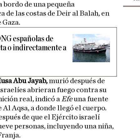
 a bordo de una pequeña
 de las costas de Deir al Balah, en
e Gaza.
 ONG españolas de
ta o indirectamente a
sa Abu Jayab,
murió después de
israelíes abrieran fuego contra su
ción real, indicó a
Efe
una fuente
 Al Aqsa, a donde llegó el cuerpo.
spués de que el Ejército israelí
ueve personas, incluyendo una niña,
Franja.