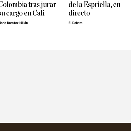
Colombia tras jurar
de la Espriella, en
su cargo en Cali
directo
ario Ramírez Millán
El Debate