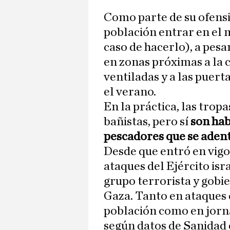
Como parte de su ofensi
población entrar en el 
caso de hacerlo), a pes
en zonas próximas a la 
ventiladas y a las puert
el verano.
En la práctica, las trop
bañistas, pero sí
son habi
pescadores que se aden
Desde que entró en vigo
ataques del Ejército isr
grupo terrorista y gobi
Gaza. Tanto en ataques d
población como en jorn
según datos de Sanidad 