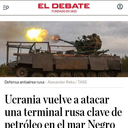
FUNDADO EN 1910
Menú
INICIA
SESIÓ
Defensa antiaérea rusa
Alexander Reka / TASS
Ucrania vuelve a atacar
una terminal rusa clave de
petróleo en el mar Negro