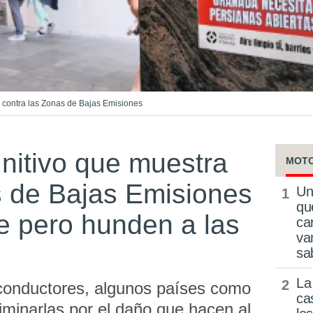
contra las Zonas de Bajas Emisiones
initivo que muestra
MOT
s de Bajas Emisiones
Un
qu
re pero hunden a las
ca
va
sa
La
 conductores, algunos países como
ca
iminarlas por el daño que hacen al