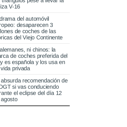
s triángulos pese a llevar la
liza V-16
 drama del automóvil
ropeo: desaparecen 3
llones de coches de las
bricas del Viejo Continente
 alemanes, ni chinos: la
rca de coches preferida del
y es española y los usa en
 vida privada
 absurda recomendación de
 DGT si vas conduciendo
rante el eclipse del día 12
 agosto