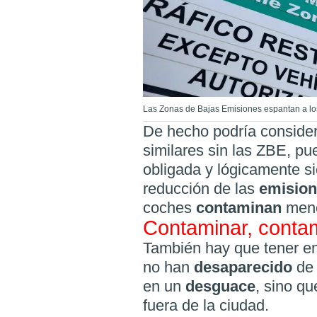
Las Zonas de Bajas Emisiones espantan a l
De hecho podría consider
similares sin las ZBE, pu
obligada y lógicamente 
reducción de las
emisio
coches
contaminan
men
Contaminar, conta
También hay que tener e
no han
desaparecido
de
en un
desguace
, sino q
fuera de la ciudad.