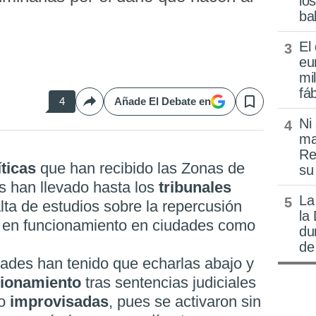
lo
ba
El
eu
mi
fá
4
Añade El Debate en
Compartir
Save
Ni
ma
Re
íticas
que han recibido las Zonas de
su
s han llevado hasta los
tribunales
La
alta de estudios sobre la repercusión
la
 en funcionamiento en ciudades como
du
de
ades han tenido que echarlas abajo y
cionamiento
tras sentencias judiciales
to
improvisadas
, pues se activaron sin