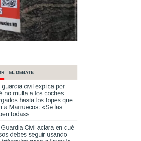
OR
EL DEBATE
 guardia civil explica por
é no multa a los coches
rgados hasta los topes que
n a Marruecos: «Se las
ben todas»
 Guardia Civil aclara en qué
sos debes seguir usando