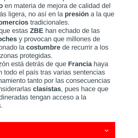
do
en materia de mejora de calidad del
s ligera, no así en la
presión
a la que
omercios
tradicionales.
 que estas
ZBE
han echado de las
oches
y provocan que millones de
onado la
costumbre
de recurrir a los
zonas protegidas.
zón está detrás de que
Francia
haya
n todo el país tras varias sentencias
namiento tanto por las consecuencias
nsiderarlas
clasistas
, pues hace que
adineradas tengan acceso a la
.