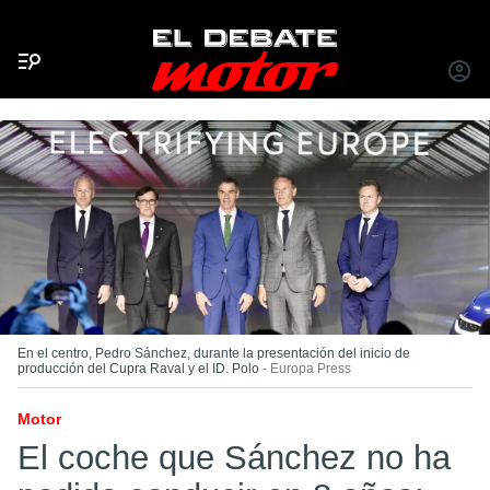
Menú
INICIA
SESIÓ
En el centro, Pedro Sánchez, durante la presentación del inicio de
producción del Cupra Raval y el ID. Polo
Europa Press
Motor
El coche que Sánchez no ha