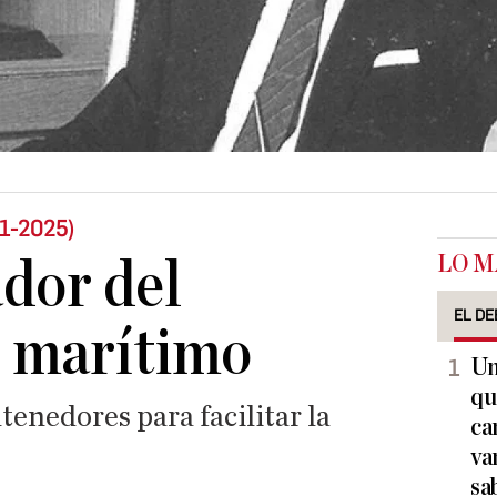
31-2025)
LO M
dor del
EL DE
e marítimo
Un
qu
tenedores para facilitar la
ca
va
sa