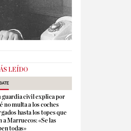
ÁS LEÍDO
BATE
 guardia civil explica por
é no multa a los coches
rgados hasta los topes que
n a Marruecos: «Se las
ben todas»