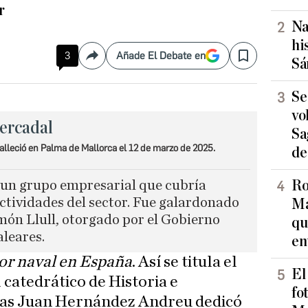
r
Na
hi
3
Añade El Debate en
Compartir
Save
Sá
Se
vo
ercadal
Sa
lleció en Palma de Mallorca el 12 de marzo de 2025.
de
Ro
 un grupo empresarial que cubría
ctividades del sector. Fue galardonado
Ma
ón Llull, otorgado por el Gobierno
qu
aleares.
en
or naval en España
. Así se titula el
El
 catedrático de Historia e
fo
cas Juan Hernández Andreu dedicó