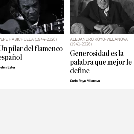
PEPE HABICHUELA (1944-2026)
ALEJANDRO ROYO-VILLANOVA
(1941-2026)
Un pilar del flamenco
Generosidad es la
español
palabra que mejor le
elén Ester
define
Carla Royo-Villanova