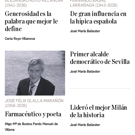
ALEJANDRO ROYO-VILLANOVA
FERNANDO BASAIL
(1941-2026)
LARRAÑAGA (1943-2026)
Generosidad es la
De gran influencia en
palabra que mejor le
la hípica española
define
José María Ballester
Carla Royo-Villanova
Primer alcalde
democrático de Sevilla
José María Ballester
JOSÉ FÉLIX OLALLA MARAÑÓN
(1956-2026)
Lideró el mejor Milán
Farmacéutico y poeta
de la historia
Iñigo Mª de Bustos Pardo Manuel de
José María Ballester
Villena