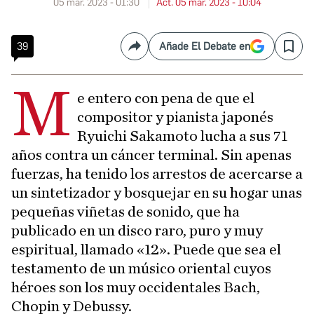
05 mar. 2023 - 01:30
Act. 05 mar. 2023 - 10:04
39
Añade El Debate en
Compartir
Save
M
e entero con pena de que el
compositor y pianista japonés
Ryuichi Sakamoto lucha a sus 71
años contra un cáncer terminal. Sin apenas
fuerzas, ha tenido los arrestos de acercarse a
un sintetizador y bosquejar en su hogar unas
pequeñas viñetas de sonido, que ha
publicado en un disco raro, puro y muy
espiritual, llamado «12». Puede que sea el
testamento de un músico oriental cuyos
héroes son los muy occidentales Bach,
Chopin y Debussy.