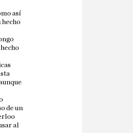
omo así
a hecho
pongo
 hecho
icas
asta
 aunque
o
so de un
erloo
usar al