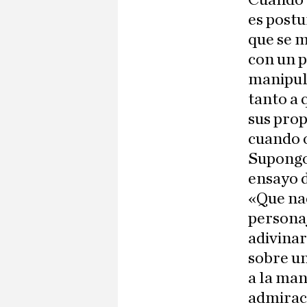
Cuando e
es postu
que se m
con un p
manipula
tanto a 
sus pro
cuando o
Supongo 
ensayo d
«Que na
personaj
adivinar
sobre un
a la man
admiraci