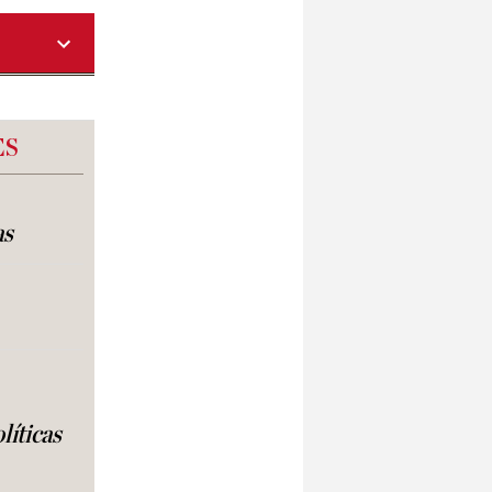
ES
as
líticas