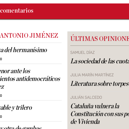
comentarios
 ANTONIO JIMÉNEZ
ÚLTIMAS OPINION
a del hermanísimo
SAMUEL DÍAZ
30
La sociedad de las cuot
nor ante los
JULIA MARÍN MARTÍNEZ
entos antidemocráticos
Literatura sobre torpes
ez
30
JULIÁN SALCEDO
Cataluña vulnera la
ble y trilero
Constitución con sus po
30
de Vivienda
y otra de gambas