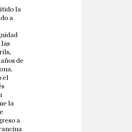
tido la
ado a
gnidad
 las
ils,
 años de
lona.
 el
és
n
ue la
de
greso a
rancina