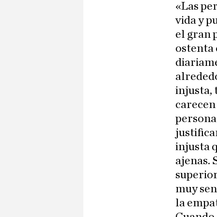
«Las per
vida y p
el gran 
ostenta 
diariame
alrededo
injusta,
carecen 
persona
justific
injusta 
ajenas. 
superio
muy sens
la empat