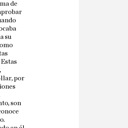
rma de
omprobar
cuando
vocaba
a su
 como
tas
 Estas
,
llar, por
ciones
n
to, son
sconoce
o.