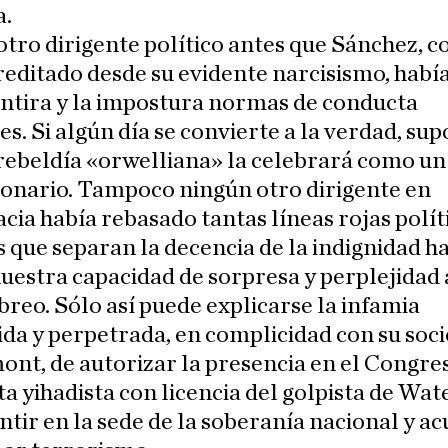
.
tro dirigente político antes que Sánchez, c
reditado desde su evidente narcisismo, habí
ntira y la impostura normas de conducta
es. Si algún día se convierte a la verdad, su
rebeldía «orwelliana» la celebrará como un
ionario. Tampoco ningún otro dirigente en
ia había rebasado tantas líneas rojas polít
 que separan la decencia de la indignidad h
uestra capacidad de sorpresa y perplejidad
breo. Sólo así puede explicarse la infamia
da y perpetrada, en complicidad con su soci
nt, de autorizar la presencia en el Congre
ta yihadista con licencia del golpista de Wat
tir en la sede de la soberanía nacional y ac