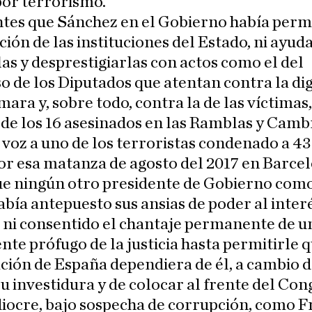
por terrorismo.
tes que Sánchez en el Gobierno había permi
ión de las instituciones del Estado, ni ayud
as y desprestigiarlas con actos como el del
 de los Diputados que atentan contra la di
mara y, sobre todo, contra la de las víctimas,
 de los 16 asesinados en las Ramblas y Cambr
voz a uno de los terroristas condenado a 43
or esa matanza de agosto del 2017 en Barce
ue ningún otro presidente de Gobierno como
abía antepuesto sus ansias de poder al inter
 ni consentido el chantaje permanente de u
nte prófugo de la justicia hasta permitirle q
ión de España dependiera de él, a cambio 
u investidura y de colocar al frente del Con
iocre, bajo sospecha de corrupción, como F