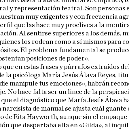
l narcisista trata de mostrarse empático, t
ral y representación teatral. Son personas 
uestran muy exigentes y con frecuencia agr
erfil que las hace muy proclives a la mentira
ción. Al sentirse superiores a los demás, 
quienes los rodean como a sí mismos para c
pósitos. El problema fundamental se produc
stentan posiciones de poder».
que en estas frases y párrafos extraídos de
e la psicóloga María Jesús Álava Reyes, tit
die manipule tus emociones», habrán recon
e. No hace falta ser un lince de la perspicac
 que el diagnóstico que María Jesús Álava h
 narcisista de manual se ajusta cuál guante 
o de Rita Hayworth, aunque sin el empaque 
ón que despertaba ella en «Gilda», al inquil