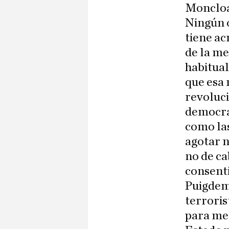
Moncloa
Ningún o
tiene ac
de la me
habitual
que esa 
revoluc
democrac
como las
agotar n
no de ca
consenti
Puigdemo
terroris
para men