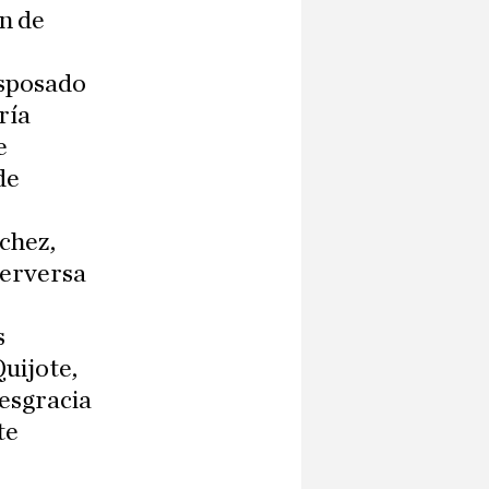
n de
esposado
ría
e
de
nchez,
 perversa
s
Quijote,
desgracia
te