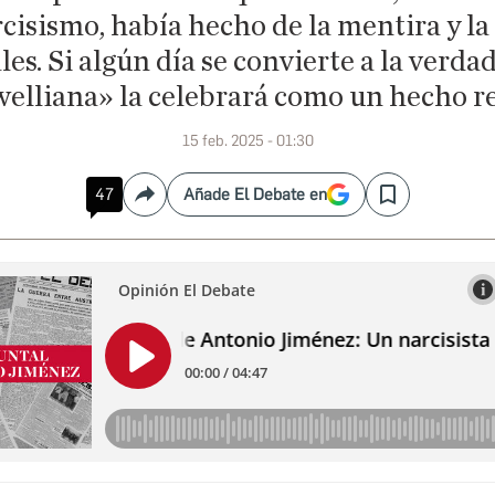
rcisismo, había hecho de la mentira y l
es. Si algún día se convierte a la verda
welliana» la celebrará como un hecho r
15 feb. 2025 - 01:30
47
Añade El Debate en
Compartir
Save