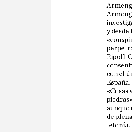
Armengol
Armengo
investig
y desde
«conspir
perpetra
Ripoll. 
consenti
con el ú
España.
«Cosas 
piedras»
aunque n
de plena
felonía.