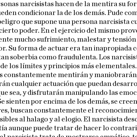
sonas narcisistas hacen de la mentira su fo
ueden condicionar la de los demás. Pude c
peligro que supone una persona narcisista 
cierto poder. En el ejercicio del mismo pro
nte mucho sufrimiento, malestar y tensión 
r. Su forma de actuar era tan inapropiada
 tan soberbia como fraudulenta. Los narcisis
de los límites y principios más elementales.
s constantemente mentirán y maniobrarán
arán cualquier actuación que puedan desarro
que sea, y disfrutarán manipulando las emo
Se sienten por encima de los demás, se cree
res, buscan constantemente el reconocimien
ibles al halago y al elogio. El narcisista de
ía aunque puede tratar de hacer lo contrari