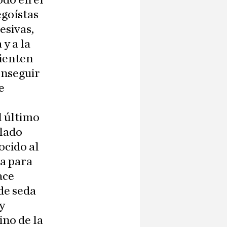
odo en él
egoístas
esivas,
 y a la
mienten
onseguir
e
l último
ulado
ocido al
ia para
ace
de seda
y
ino de la