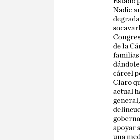
Estado 
Nadie an
degradac
socavarl
Congreso
de la Cá
familias
dándole 
cárcel p
Claro q
actual h
general,
delincue
gobernac
apoyar s
una med