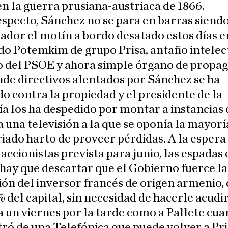
en la guerra prusiana-austriaca de 1866.
especto, Sánchez no se para en barras sien
ador el motín a bordo desatado estos días e
do Potemkim de grupo Prisa, antaño intelec
o del PSOE y ahora simple órgano de propa
nde directivos alentados por Sánchez se ha
o contra la propiedad y el presidente de la
 los ha despedido por montar a instancias 
una televisión a la que se oponía la mayorí
iado harto de proveer pérdidas. A la espera 
 accionistas prevista para junio, las espadas
 hay que descartar que el Gobierno fuerce la
ión del inversor francés de origen armenio,
% del capital, sin necesidad de hacerle acudir
un viernes por la tarde como a Pallete cua
ró de una Telefónica que puede volver a Pri