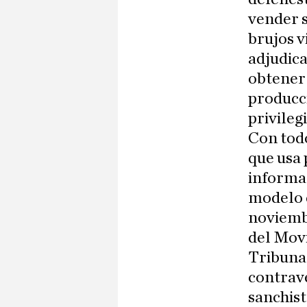
vender s
brujos v
adjudic
obtener 
producci
privileg
Con todo
que usa
informac
modelo d
noviembr
del Movi
Tribunal
contrave
sanchist