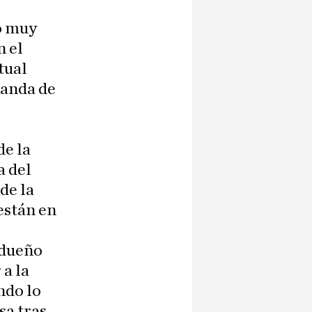
do muy
n el
tual
ganda de
de la
a del
de la
 están en
 dueño
 a la
ndo lo
sa tras