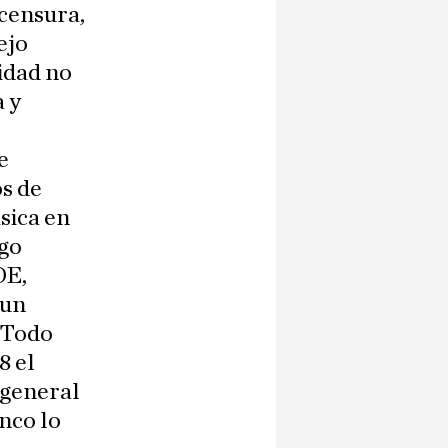
censura,
ejo
idad no
 y
e
os de
sica en
ngo
OE,
 un
 Todo
8 el
l general
nco lo