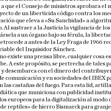
a que el Consejo de ministros aprobara el 
ecto de un liberticida código contra los me
ación que eleva a «Su Sanchidad» a algorit
 Al sustraer a la Justicia la vigilancia de lo
ársela a un órgano bajo su férula, la liberta
etrocede a antes de la Ley Fraga de 1966 re
ciable del Inquisidor Sánchez.
o existe una prensa libre, cualquier cosa es
sabe. A este propósito, se pertrecha de tales 
 y desembarca con el dinero del contribuye
de comunicación y en sociedades del IBEX p
n las castañas del fuego. Para esta lid, artill
diática que municiona con publicidad institu
os europeos para la digitalización al modo d
de reptiles» de hierro Bismarck para granj