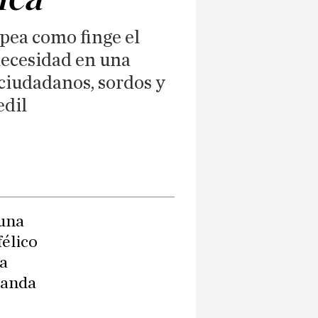
pea como finge el
necesidad en una
 ciudadanos, sordos y
edil
 una
félico
 a
 anda