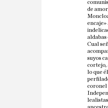
comunist
de amor,
Moncloa
encaje» 
indelica
aldabas 
Cual señ
acompañ
suyos ca
cortejo,
lo que é
perfilad
coronel 
Independ
lealista
ancestro