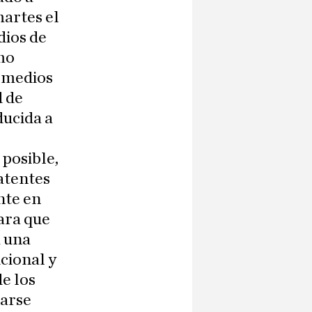
martes el
dios de
mo
s medios
d de
ducida a
 posible,
patentes
nte en
ara que
a una
cional y
e los
earse