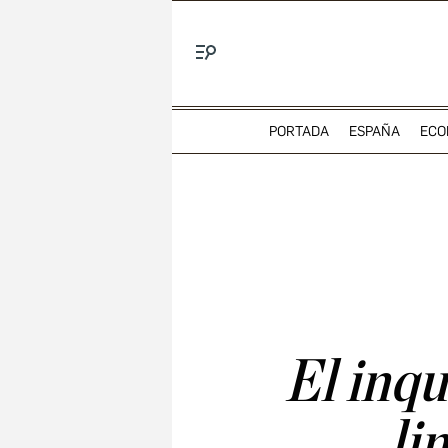
Menú
PORTADA
ESPAÑA
ECO
El inqu
li