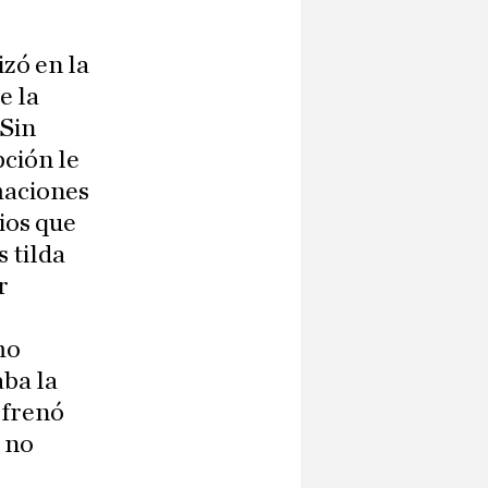
zó en la
e la
 Sin
pción le
maciones
rios que
 tilda
r
.
mo
aba la
 frenó
» no