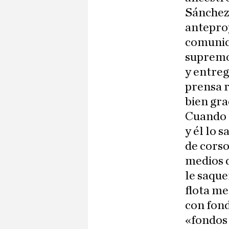
Sánchez 
anteproy
comunic
supremo.
y entreg
prensa r
bien gra
Cuando n
y él lo 
de corso
medios 
le saque
flota me
con fond
«fondos 