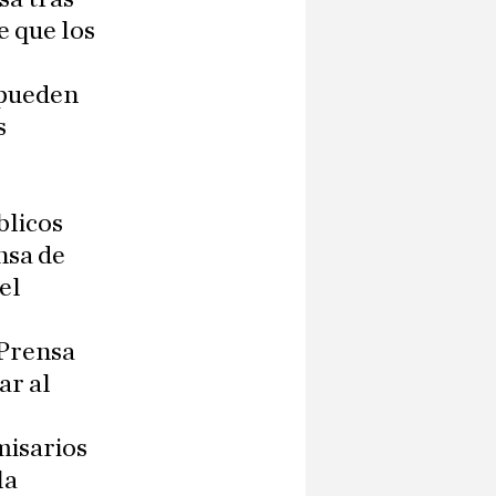
e que los
 pueden
s
blicos
nsa de
el
 Prensa
ar al
misarios
la