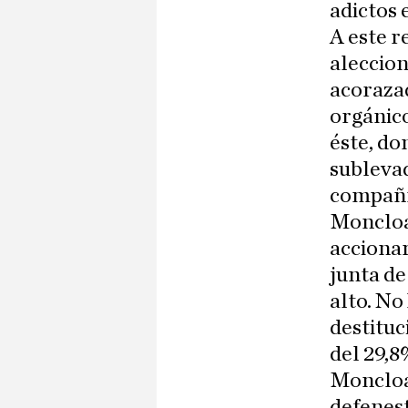
adictos 
A este r
aleccion
acoraza
orgánic
éste, do
sublevad
compañía
Moncloa 
accionar
junta de
alto. No
destituc
del 29,8
Moncloa 
defenest