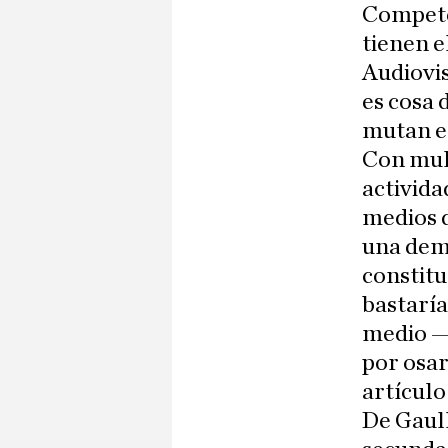
Competen
tienen e
Audiovi
es cosa
mutan en
Con mult
activida
medios 
una demo
constit
bastaría
medio —e
por osar
artículo
De Gaull