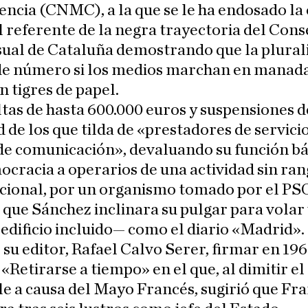
cia (CNMC), a la que se le ha endosado la 
l referente de la negra trayectoria del Cons
sual de Cataluña demostrando que la plural
 de número si los medios marchan en manada
 tigres de papel.
as de hasta 600.000 euros y suspensiones d
d de los que tilda de «prestadores de servici
de comunicación», devaluando su función bá
cracia a operarios de una actividad sin ra
ucional, por un organismo tomado por el PS
 que Sánchez inclinara su pulgar para volar
dificio incluido— como el diario «Madrid».
 su editor, Rafael Calvo Serer, firmar en 196
 «Retirarse a tiempo» en el que, al dimitir e
e a causa del Mayo Francés, sugirió que Fra