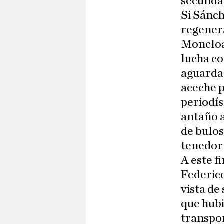
secundar
Si Sánch
regenera
Moncloa
lucha co
aguardar
aceche p
periodís
antaño a
de bulos
tenedor 
A este f
Federico
vista de
que hubi
transpon