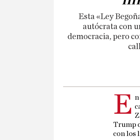
Esta «Ley Begoña
autócrata con u
democracia, pero con
cal
E
n
c
Z
Trump c
con los 