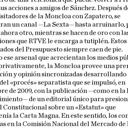
us acciones a amigos de Sánchez. Después d
isitadores de la Moncloa con Zapatero, se
aran un canal —La Sexta— hasta arruinarlo,
ahora otro, mientras se hacen de oro con la
ones que RTVE le encarga a tutiplén. Estos
iados del Presupuesto siempre caen de pie.
 ese arsenal que acrecientan los medios pú
 privativamente, la Moncloa provee una pre
ión y opinión sincronizadas desarrollando 
el «procés» separatista que se impulsó, en
e de 2009, con la publicación —como en la
miento— de un editorial único para presion
 Constitucional sobre un «Estatut» que
nía la Carta Magna. En este sentido, los co
as en la Comisión Nacional del Mercado de 