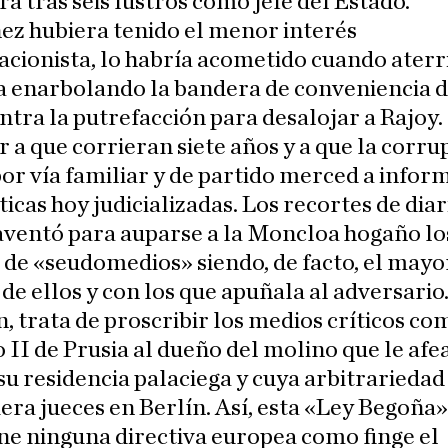
a tras seis lustros como jefe del Estado.
ez hubiera tenido el menor interés
cionista, lo habría acometido cuando aterri
 enarbolando la bandera de conveniencia d
ntra la putrefacción para desalojar a Rajoy.
 a que corrieran siete años y a que la corru
or vía familiar y de partido merced a infor
ticas hoy judicializadas. Los recortes de dia
ventó para auparse a la Moncloa hogaño los
 de «seudomedios» siendo, de facto, el mayo
de ellos y con los que apuñala al adversario
in, trata de proscribir los medios críticos co
 II de Prusia al dueño del molino que le afe
 su residencia palaciega y cuya arbitrariedad
era jueces en Berlín. Así, esta «Ley Begoña
e ninguna directiva europea como finge el