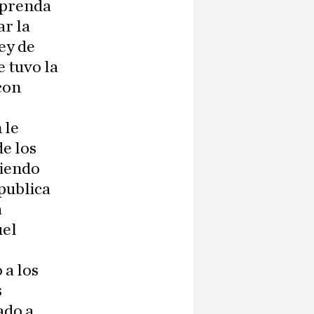
 prenda
ar la
ey de
 tuvo la
con
 le
e los
riendo
publica
a
uel
 a los
s
ado a