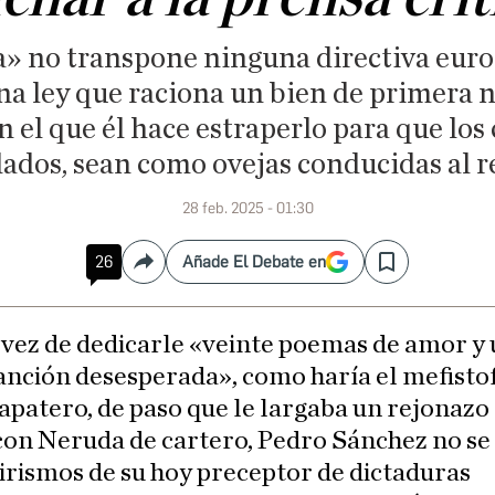
» no transpone ninguna directiva euro
na ley que raciona un bien de primera 
 el que él hace estraperlo para que los
lados, sean como ovejas conducidas al r
28 feb. 2025 - 01:30
26
Añade El Debate en
Compartir
Save
 vez de dedicarle «veinte poemas de amor y
anción desesperada», como haría el mefisto
apatero, de paso que le largaba un rejonazo
on Neruda de cartero, Pedro Sánchez no se
lirismos de su hoy preceptor de dictaduras