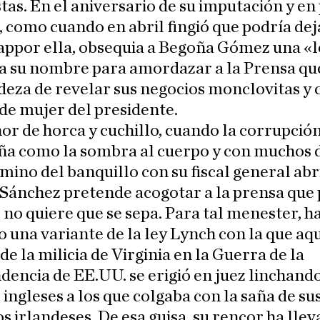
as. En el aniversario de su imputación y en
 como cuando en abril fingió que podría dej
ppor ella, obsequia a Begoña Gómez una «l
a su nombre para amordazar a la Prensa que
deza de revelar sus negocios monclovitas y 
de mujer del presidente.
or de horca y cuchillo, cuando la corrupción
a como la sombra al cuerpo y con muchos d
mino del banquillo con su fiscal general ab
 Sánchez pretende acogotar a la prensa que 
l no quiere que se sepa. Para tal menester, h
o una variante de la ley Lynch con la que aq
de la milicia de Virginia en la Guerra de la
encia de EE.UU. se erigió en juez linchando
s ingleses a los que colgaba con la saña de su
s irlandeses. De esa guisa, su rencor ha llev