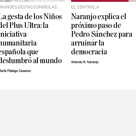
GRANDES GESTAS ESPAÑOLAS
EL CENTINELA
La gesta de los Niños
Naranjo explica el
del Plus Ultra: la
próximo paso de
iniciativa
Pedro Sánchez para
humanitaria
arruinar la
española que
democracia
deslumbró al mundo
Antonio R. Naranjo
aría Fidalgo Casares