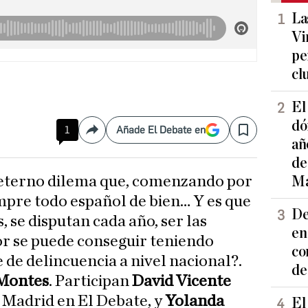
La
Vi
pe
cl
El
dó
1
Añade El Debate en
Compartir
Save
añ
de
l eterno dilema que, comenzando por
Ma
empre todo español de bien… Y es que
De
, se disputan cada año, ser las
en
or se puede conseguir teniendo
co
 de delincuencia a nivel nacional?.
de
Montes
. Participan
David Vicente
e Madrid en El Debate, y
Yolanda
El