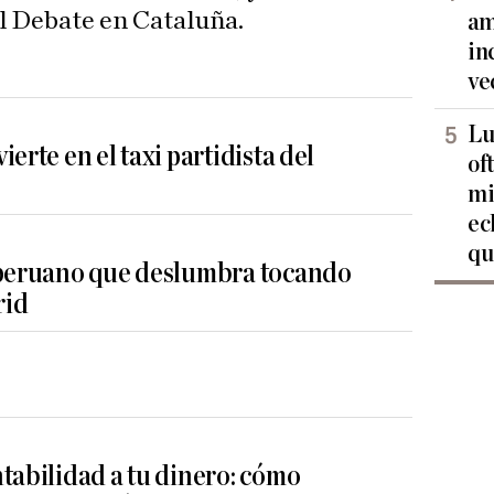
El Debate en Cataluña.
am
in
ve
Lu
erte en el taxi partidista del
of
mi
ec
qu
 peruano que deslumbra tocando
rid
tabilidad a tu dinero: cómo