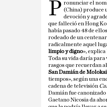
P
ronunciar el no
(China) produce 
devoción y agrade
que falleció en Hong Ko
había pasado 48 de ello
rodeado de un centenar
radicalmente aquel lug
limpio y digno
», explica
Toda su vida daría para 
rasgos que recuerdan al
San Damián de Molokai
tiempos», según una enc
cadena de televisión
Ca
Damián fue canonizado
Gaetano Nicosia da ahor
que le podría llevar a se