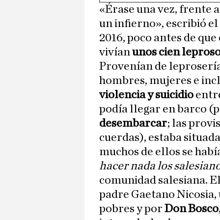
«Érase una vez, frente a
un infierno», escribió e
2016, poco antes de que 
vivían
unos cien lepros
Provenían de leprosería
hombres, mujeres e inc
violencia y suicidio
entre
podía llegar en barco (
desembarcar
; las prov
cuerdas), estaba situada
muchos de ellos se habí
hacer nada los salesian
comunidad salesiana. El
padre Gaetano Nicosia,
pobres y por
Don Bosco