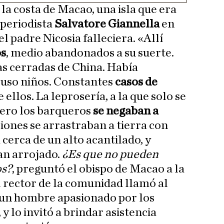
 la costa de Macao, una isla que era
l periodista
Salvatore Giannella
en
el padre Nicosia falleciera. «Allí
os
, medio abandonados a su suerte.
s cerradas de China. Había
luso niños. Constantes
casos de
 ellos. La leprosería, a la que solo se
pero los barqueros
se negaban a
isiones se arrastraban a tierra con
 cerca de un alto acantilado, y
an arrojado.
¿Es que no pueden
os?
, preguntó el obispo de Macao a la
 rector de la comunidad llamó al
 un hombre apasionado por los
, y lo invitó a brindar asistencia