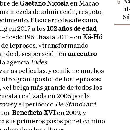
Na
mbre de
Gaetano Nicosia
en Macao
hi
una mezcla de admiración, respeto,
Sá
cimiento. El sacerdote salesiano,
ng en 2017 a los
102 años de edad
,
s –desde 1963 hasta 2011– en
Ká-Hó
 de leprosos, «transformando
ar de desesperación en
un centro
 la agencia
Fides
.
varias películas, y contiene muchos
 otro gran apóstol de los leprosos:
, «el belga más grande de todos los
uesta realizada en 2005 por la
nvas
y el periódico
De Standaard
.
 por
Benedicto XVI
en 2009, y
a sus primeros pasos por el camino
r elevado a los altares.