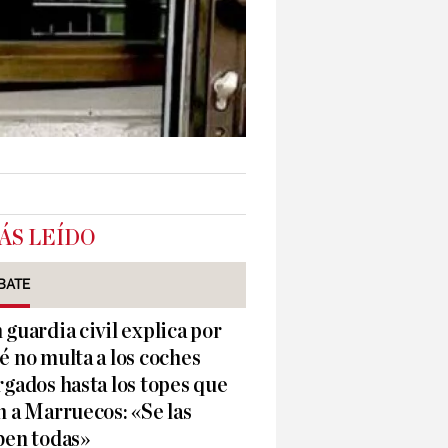
ÁS LEÍDO
BATE
 guardia civil explica por
é no multa a los coches
rgados hasta los topes que
n a Marruecos: «Se las
ben todas»