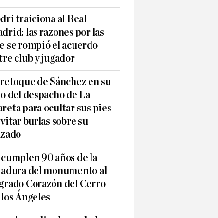
dri traiciona al Real
drid: las razones por las
e se rompió el acuerdo
tre club y jugador
 retoque de Sánchez en su
to del despacho de La
reta para ocultar sus pies
evitar burlas sobre su
lzado
 cumplen 90 años de la
ladura del monumento al
grado Corazón del Cerro
 los Ángeles