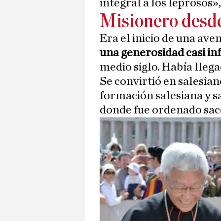
integral a los leprosos»,
Misionero desd
Era el inicio de una ave
una generosidad casi inf
medio siglo. Había lleg
Se convirtió en salesia
formación salesiana y 
donde fue ordenado sac