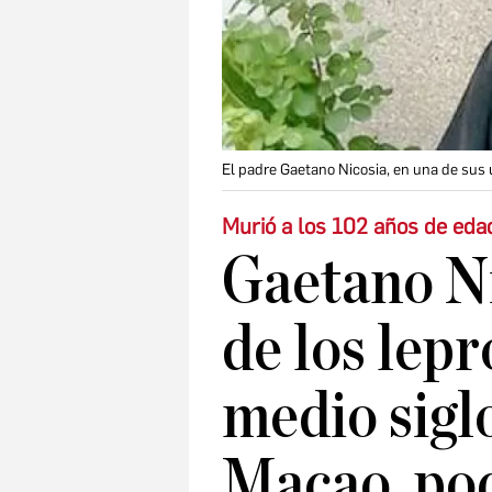
El padre Gaetano Nicosia, en una de sus ú
Murió a los 102 años de eda
Gaetano Ni
de los lepr
medio siglo
Macao, pod