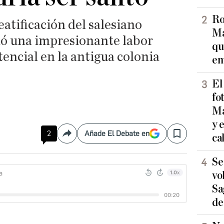
Ro
eatificación del salesiano
Ma
lló una impresionante labor
qu
tencial en la antigua colonia
en
El
fo
Ma
y 
2
Añade El Debate en
ca
Compartir
Save
Se
vo
Sa
de