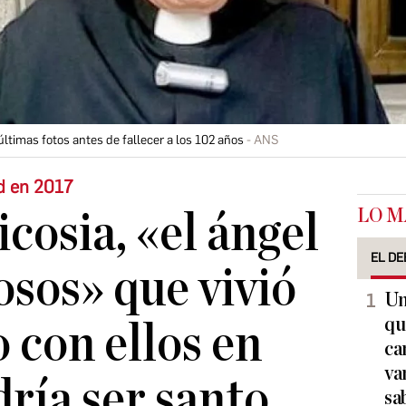
ltimas fotos antes de fallecer a los 102 años
ANS
d en 2017
LO M
cosia, «el ángel
EL DE
osos» que vivió
Un
qu
 con ellos en
ca
va
ría ser santo
sa