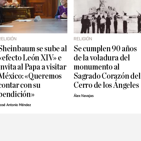
RELIGIÓN
RELIGIÓN
Sheinbaum se sube al
Se cumplen 90 años
«efecto León XIV» e
de la voladura del
invita al Papa a visitar
monumento al
México: «Queremos
Sagrado Corazón del
contar con su
Cerro de los Ángeles
bendición»
Álex Navajas
osé Antonio Méndez