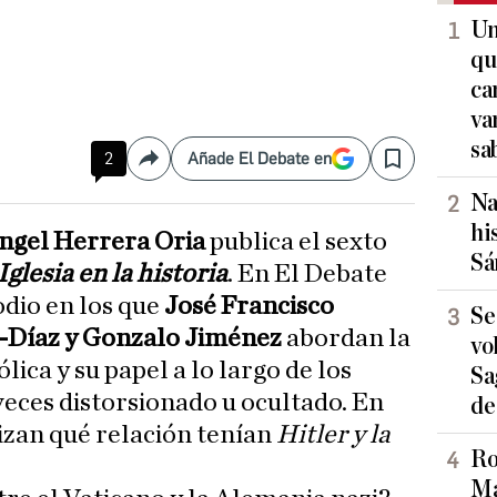
Un
qu
ca
va
sa
2
Añade El Debate en
Compartir
Save
Na
hi
ngel Herrera Oria
publica el sexto
Sá
Iglesia en la historia
. En El Debate
odio en los que
José Francisco
Se
-Díaz y Gonzalo Jiménez
abordan la
vo
ólica y su papel a lo largo de los
Sa
 veces distorsionado u ocultado. En
de
lizan qué relación tenían
Hitler y la
Ro
Ma