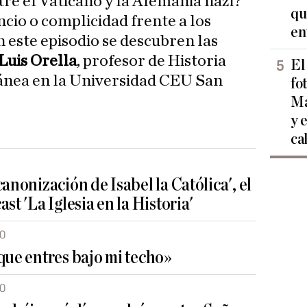
tre el Vaticano y la Alemania nazi?
qu
ncio o complicidad frente a los
en
este episodio se descubren las
Luis Orella
, profesor de Historia
El
ea en la Universidad CEU San
fo
Ma
y 
ca
anonización de Isabel la Católica', el
st 'La Iglesia en la Historia'
30
que entres bajo mi techo»
30