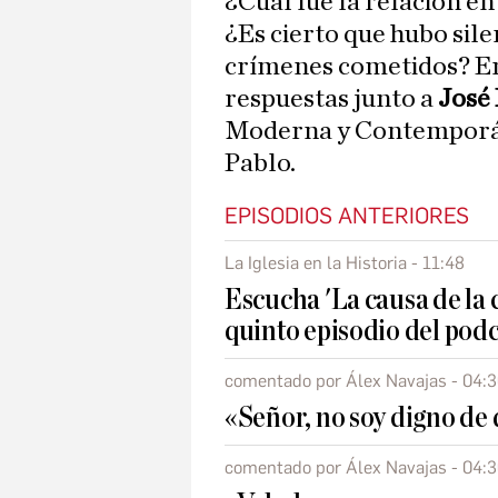
¿Cuál fue la relación en
¿Es cierto que hubo sile
crímenes cometidos? En 
respuestas junto a
José 
Moderna y Contemporán
Pablo.
EPISODIOS ANTERIORES
La Iglesia en la Historia - 11:48
Escucha 'La causa de la c
quinto episodio del podca
comentado por Álex Navajas - 04:
«Señor, no soy digno de 
comentado por Álex Navajas - 04: