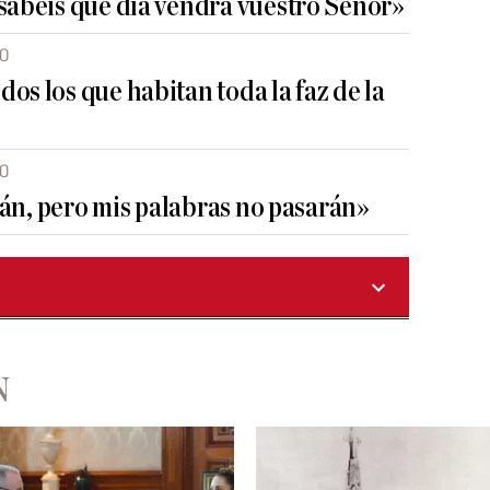
 sabéis qué día vendrá vuestro Señor»
30
os los que habitan toda la faz de la
30
arán, pero mis palabras no pasarán»
N