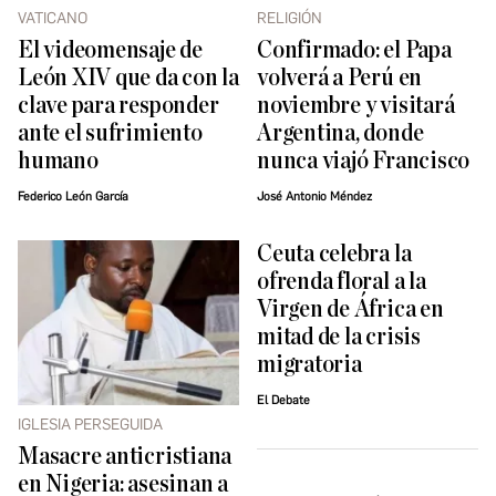
VATICANO
RELIGIÓN
El videomensaje de
Confirmado: el Papa
León XIV que da con la
volverá a Perú en
clave para responder
noviembre y visitará
ante el sufrimiento
Argentina, donde
humano
nunca viajó Francisco
Federico León García
José Antonio Méndez
Ceuta celebra la
ofrenda floral a la
Virgen de África en
mitad de la crisis
migratoria
El Debate
IGLESIA PERSEGUIDA
Masacre anticristiana
en Nigeria: asesinan a