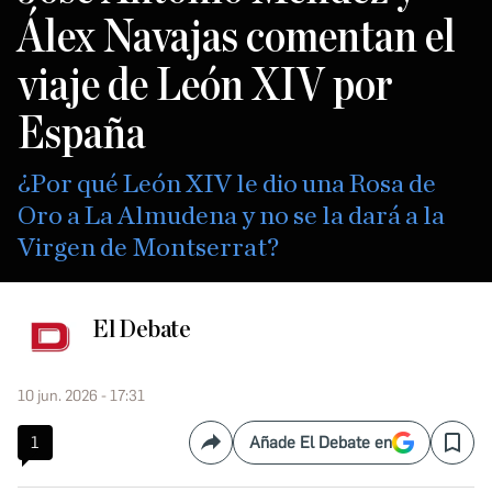
Álex Navajas comentan el
viaje de León XIV por
España
¿Por qué León XIV le dio una Rosa de
Oro a La Almudena y no se la dará a la
Virgen de Montserrat?
El Debate
10 jun. 2026 - 17:31
1
Añade El Debate en
Compartir
Save