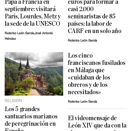
Papa a Francia en
euros para formar a
septiembre: visitará
casi 2.000
París, Lourdes, Metz y
seminaristas de 85
la sede de la UNESCO
países: la labor de
CARF en un solo año
Federico León García,José Antonio
Méndez
Federico León García
Los cinco
franciscanos fusilados
en Málaga que
«cuidaban de los
obreros y de los
necesitados»
RELIGIÓN
Federico León García
Los 5 grandes
santuarios marianos
El videomensaje de
de peregrinación en
León XIV que da con la