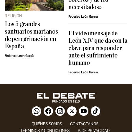
necesitados»
RELIGIÓN
Federico León García
Los 5 grandes
santuarios marianos
El videomensaje de
de peregrinación en
León XIV que da con la
España
clave para responder
ante el sufrimiento
Federico León García
humano
Federico León García
QUIÉNES SOMOS
CONTÁCTANOS
TÉRMINOS Y CONDICIONES
P. DE PRIVACIDAD