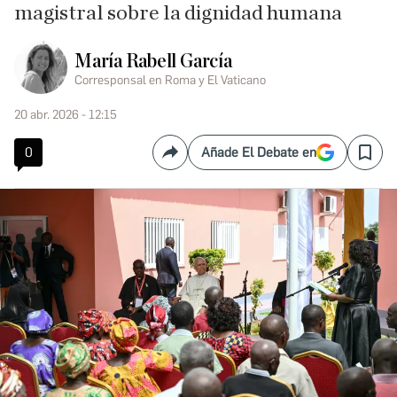
magistral sobre la dignidad humana
María Rabell García
Corresponsal en Roma y El Vaticano
20 abr. 2026 - 12:15
0
Añade El Debate en
Compartir
Save