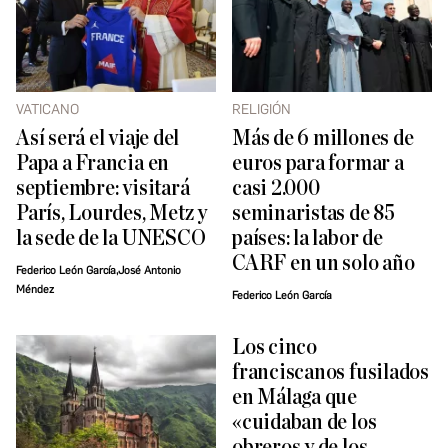
VATICANO
RELIGIÓN
Así será el viaje del
Más de 6 millones de
Papa a Francia en
euros para formar a
septiembre: visitará
casi 2.000
París, Lourdes, Metz y
seminaristas de 85
la sede de la UNESCO
países: la labor de
CARF en un solo año
Federico León García,José Antonio
Méndez
Federico León García
Los cinco
franciscanos fusilados
en Málaga que
«cuidaban de los
obreros y de los