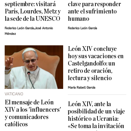
septiembre: visitará
clave para responder
París, Lourdes, Metz y
ante el sufrimiento
la sede de la UNESCO
humano
Federico León García,José Antonio
Federico León García
Méndez
León XIV concluye
hoy sus vacaciones en
Castelgandolfo: un
retiro de oración,
lectura y silencio
María Rabell García
VATICANO
El mensaje de León
León XIV, ante la
XIV a los 'influencers'
posibilidad de un viaje
y comunicadores
histórico a Ucrania:
católicos
«Se toma la invitación