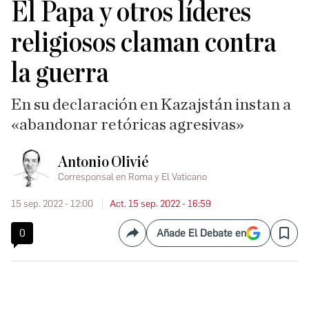
El Papa y otros líderes
religiosos claman contra
la guerra
En su declaración en Kazajstán instan a
«abandonar retóricas agresivas»
Antonio Olivié
Corresponsal en Roma y El Vaticano
15 sep. 2022 - 12:00
Act. 15 sep. 2022 - 16:59
0
Añade El Debate en
Compartir
Save