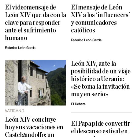
El videomensaje de
El mensaje de León
León XIV que da con la
XIV a los 'influencers'
clave para responder
y comunicadores
ante el sufrimiento
católicos
humano
Federico León García
Federico León García
León XIV, ante la
posibilidad de un viaje
histórico a Ucrania:
«Se toma la invitación
muy en serio»
El Debate
VATICANO
León XIV concluye
El Papa pide convertir
hoy sus vacaciones en
el descanso estival en
Castelgandolfo: un